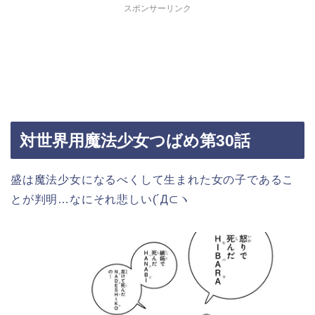
スポンサーリンク
対世界用魔法少女つばめ第30話
盛は魔法少女になるべくして生まれた女の子であるこ
とが判明…なにそれ悲しい(´Д⊂ヽ