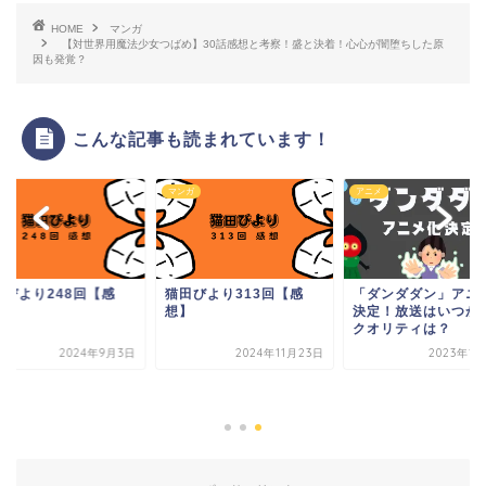
HOME
マンガ
【対世界用魔法少女つばめ】30話感想と考察！盛と決着！心心が闇堕ちした原
因も発覚？
こんな記事も読まれています！
ガ
マンガ
アニメ
田びより248回【感
猫田びより313回【感
「ダンダダン」アニ
】
想】
決定！放送はいつか
クオリティは？
2024年9月3日
2024年11月23日
2023年1