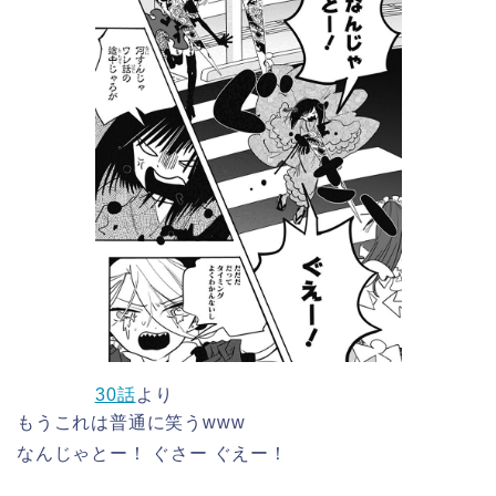
30話
より
もうこれは普通に笑うwww
なんじゃとー！ ぐさー ぐえー！