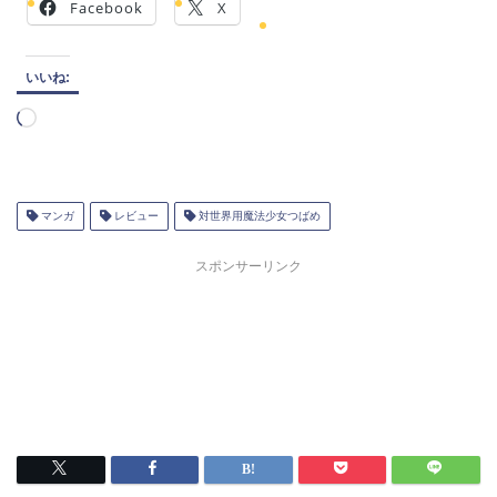
Facebook
X
いいね:
読
み
込
み
中…
マンガ
レビュー
対世界用魔法少女つばめ
スポンサーリンク