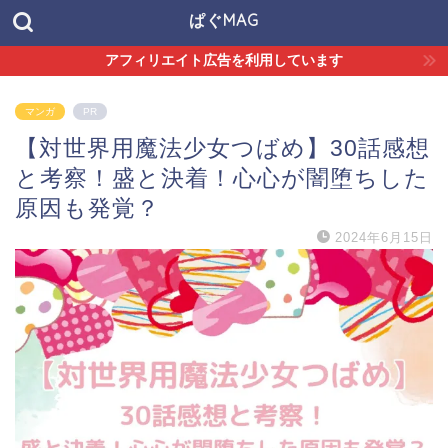
ぱぐMAG
アフィリエイト広告を利用しています
マンガ
PR
【対世界用魔法少女つばめ】30話感想
と考察！盛と決着！心心が闇堕ちした
原因も発覚？
2024年6月15日