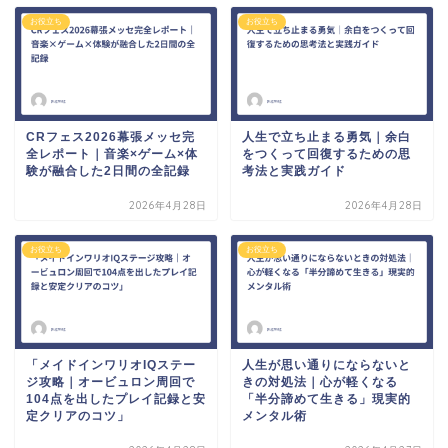
お役立ち
お役立ち
CRフェス2026幕張メッセ完
人生で立ち止まる勇気｜余白
全レポート｜音楽×ゲーム×体
をつくって回復するための思
験が融合した2日間の全記録
考法と実践ガイド
2026年4月28日
2026年4月28日
お役立ち
お役立ち
「メイドインワリオIQステー
人生が思い通りにならないと
ジ攻略｜オービュロン周回で
きの対処法｜心が軽くなる
104点を出したプレイ記録と安
「半分諦めて生きる」現実的
定クリアのコツ」
メンタル術