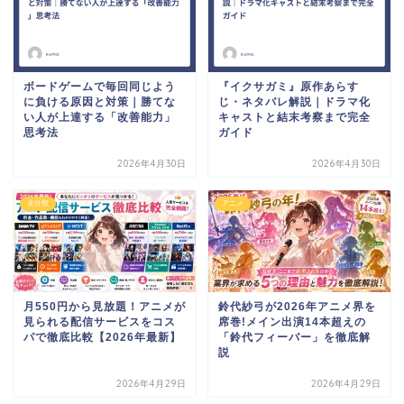
ボードゲームで毎回同じよう
『イクサガミ』原作あらす
に負ける原因と対策｜勝てな
じ・ネタバレ解説｜ドラマ化
い人が上達する「改善能力」
キャストと結末考察まで完全
思考法
ガイド
2026年4月30日
2026年4月30日
未分類
アニメ
月550円から見放題！アニメが
鈴代紗弓が2026年アニメ界を
見られる配信サービスをコス
席巻!メイン出演14本超えの
パで徹底比較【2026年最新】
「鈴代フィーバー」を徹底解
説
2026年4月29日
2026年4月29日