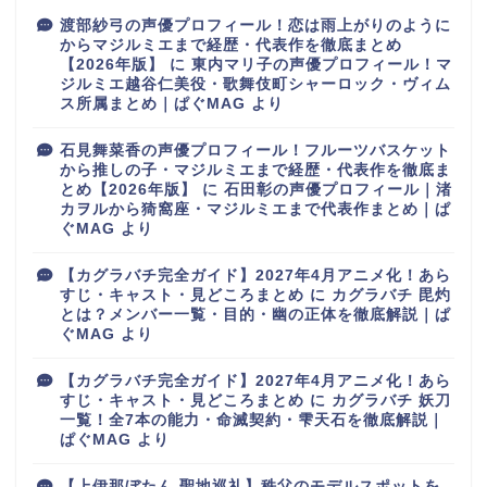
渡部紗弓の声優プロフィール！恋は雨上がりのように
からマジルミエまで経歴・代表作を徹底まとめ
【2026年版】
に
東内マリ子の声優プロフィール！マ
ジルミエ越谷仁美役・歌舞伎町シャーロック・ヴィム
ス所属まとめ｜ぱぐMAG
より
石見舞菜香の声優プロフィール！フルーツバスケット
から推しの子・マジルミエまで経歴・代表作を徹底ま
とめ【2026年版】
に
石田彰の声優プロフィール｜渚
カヲルから猗窩座・マジルミエまで代表作まとめ｜ぱ
ぐMAG
より
【カグラバチ完全ガイド】2027年4月アニメ化！あら
すじ・キャスト・見どころまとめ
に
カグラバチ 毘灼
とは？メンバー一覧・目的・幽の正体を徹底解説｜ぱ
ぐMAG
より
【カグラバチ完全ガイド】2027年4月アニメ化！あら
すじ・キャスト・見どころまとめ
に
カグラバチ 妖刀
一覧！全7本の能力・命滅契約・雫天石を徹底解説｜
ぱぐMAG
より
【上伊那ぼたん 聖地巡礼】秩父のモデルスポットを