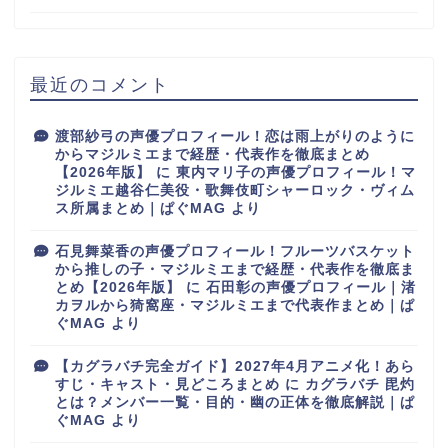
最近のコメント
渡部紗弓の声優プロフィール！恋は雨上がりのように
からマジルミエまで経歴・代表作を徹底まとめ
【2026年版】
に
東内マリ子の声優プロフィール！マ
ジルミエ越谷仁美役・歌舞伎町シャーロック・ヴィム
ス所属まとめ｜ぱぐMAG
より
石見舞菜香の声優プロフィール！フルーツバスケット
から推しの子・マジルミエまで経歴・代表作を徹底ま
とめ【2026年版】
に
石田彰の声優プロフィール｜渚
カヲルから猗窩座・マジルミエまで代表作まとめ｜ぱ
ぐMAG
より
【カグラバチ完全ガイド】2027年4月アニメ化！あら
すじ・キャスト・見どころまとめ
に
カグラバチ 毘灼
とは？メンバー一覧・目的・幽の正体を徹底解説｜ぱ
ぐMAG
より