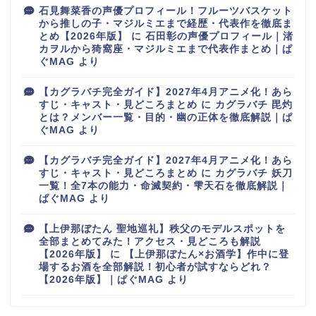
石見舞菜香の声優プロフィール！フルーツバスケット
から推しの子・マジルミエまで経歴・代表作を徹底ま
とめ【2026年版】
に
石田彰の声優プロフィール｜渚
カヲルから猗窩座・マジルミエまで代表作まとめ｜ぱ
ぐMAG
より
【カグラバチ完全ガイド】2027年4月アニメ化！あら
すじ・キャスト・見どころまとめ
に
カグラバチ 毘灼
とは？メンバー一覧・目的・幽の正体を徹底解説｜ぱ
ぐMAG
より
【カグラバチ完全ガイド】2027年4月アニメ化！あら
すじ・キャスト・見どころまとめ
に
カグラバチ 妖刀
一覧！全7本の能力・命滅契約・雫天石を徹底解説｜
ぱぐMAG
より
【上伊那ぼたん 聖地巡礼】秩父のモデルスポットを
全部まとめてみた！アクセス・見どころも解説
【2026年版】
に
【上伊那ぼたん×お酒学】作中に登
場するお酒を全部解説！初心者が試すならどれ？
【2026年版】｜ぱぐMAG
より