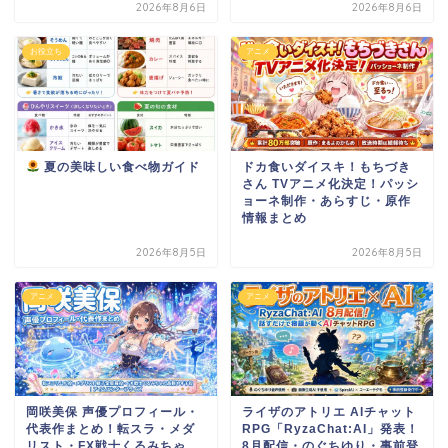
2026年8月6日
2026年8月6日
お役立ち
アニメ
夏の美味しい食べ物ガイド
ドカ食いダイスキ！もちづき
さん TVアニメ化決定！パッシ
ョーネ制作・あらすじ・原作
情報まとめ
2026年8月5日
2026年8月5日
アニメ
アニメ
岡咲美保 声優プロフィール・
ライザのアトリエ AIチャット
代表作まとめ！転スラ・メダ
RPG「RyzaChat:AI」発表！
リスト・FX戦士くるみちゃ
8月配信・のぐちゆり・事前登