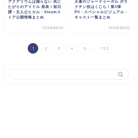
アクアリウムは踊らない 死に
天幕のジャードゥーガル ボラ
たがりのアイドル 発表！前日
クチン役はくじら！第3弾
譚・主人公ヒカル・Steamス
PV・スペシャルビジュアル・
トア公開情報まとめ
キャスト一覧まとめ
2026年8月4日
2026年8月4日
...
1
2
3
4
5
152