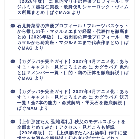
【2026年版】
に
東内マリ子の声優プロフィール！マ
ジルミエ越谷仁美役・歌舞伎町シャーロック・ヴィム
ス所属まとめ｜ぱぐMAG
より
石見舞菜香の声優プロフィール！フルーツバスケット
から推しの子・マジルミエまで経歴・代表作を徹底ま
とめ【2026年版】
に
石田彰の声優プロフィール｜渚
カヲルから猗窩座・マジルミエまで代表作まとめ｜ぱ
ぐMAG
より
【カグラバチ完全ガイド】2027年4月アニメ化！あら
すじ・キャスト・見どころまとめ
に
カグラバチ 毘灼
とは？メンバー一覧・目的・幽の正体を徹底解説｜ぱ
ぐMAG
より
【カグラバチ完全ガイド】2027年4月アニメ化！あら
すじ・キャスト・見どころまとめ
に
カグラバチ 妖刀
一覧！全7本の能力・命滅契約・雫天石を徹底解説｜
ぱぐMAG
より
【上伊那ぼたん 聖地巡礼】秩父のモデルスポットを
全部まとめてみた！アクセス・見どころも解説
【2026年版】
に
【上伊那ぼたん×お酒学】作中に登
場するお酒を全部解説！初心者が試すならどれ？