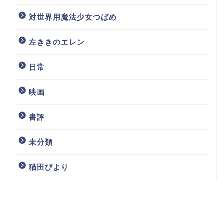
対世界用魔法少女つばめ
左ききのエレン
日常
映画
書評
未分類
猫田びより