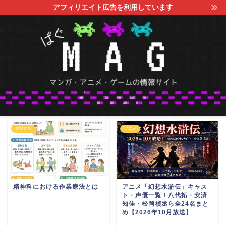
アフィリエイト広告を利用しています
お役立ち
アニメ
精神科における作業療法とは
アニメ「幻想水滸伝」キャス
ト・声優一覧！八代拓・安済
知佳・松岡禎丞ら全24名まと
め【2026年10月放送】