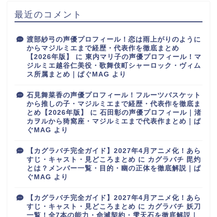
最近のコメント
渡部紗弓の声優プロフィール！恋は雨上がりのように
からマジルミエまで経歴・代表作を徹底まとめ
【2026年版】
に
東内マリ子の声優プロフィール！マ
ジルミエ越谷仁美役・歌舞伎町シャーロック・ヴィム
ス所属まとめ｜ぱぐMAG
より
石見舞菜香の声優プロフィール！フルーツバスケット
から推しの子・マジルミエまで経歴・代表作を徹底ま
とめ【2026年版】
に
石田彰の声優プロフィール｜渚
カヲルから猗窩座・マジルミエまで代表作まとめ｜ぱ
ぐMAG
より
【カグラバチ完全ガイド】2027年4月アニメ化！あら
すじ・キャスト・見どころまとめ
に
カグラバチ 毘灼
とは？メンバー一覧・目的・幽の正体を徹底解説｜ぱ
ぐMAG
より
【カグラバチ完全ガイド】2027年4月アニメ化！あら
すじ・キャスト・見どころまとめ
に
カグラバチ 妖刀
一覧！全7本の能力・命滅契約・雫天石を徹底解説｜