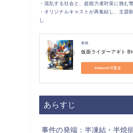
・混乱する社会と、超能力者対策に挑む
・オリジナルキャストが再集結し、主題歌は
し
東映
仮面ライダーアギト Blu-
Amazonで見る
あらすじ
事件の発端：半凍結・半焼