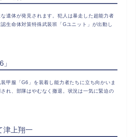
様な遺体が発見されます。犯人は暴走した超能力者
確認生命体対策特殊武装班「Gユニット」が出動し
6」
装甲服「G6」を装着し能力者たちに立ち向かいま
倒され、部隊はやむなく撤退。状況は一気に緊迫の
て津上翔一