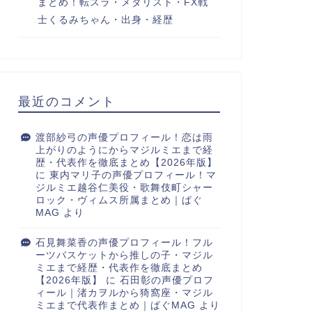
まとめ！転スラ・メダリスト・FX戦
士くるみちゃん・出身・経歴
最近のコメント
渡部紗弓の声優プロフィール！恋は雨
上がりのようにからマジルミエまで経
歴・代表作を徹底まとめ【2026年版】
に
東内マリ子の声優プロフィール！マ
ジルミエ越谷仁美役・歌舞伎町シャー
ロック・ヴィムス所属まとめ｜ぱぐ
MAG
より
石見舞菜香の声優プロフィール！フル
ーツバスケットから推しの子・マジル
ミエまで経歴・代表作を徹底まとめ
【2026年版】
に
石田彰の声優プロフ
ィール｜渚カヲルから猗窩座・マジル
ミエまで代表作まとめ｜ぱぐMAG
より