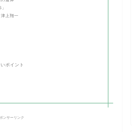
6」
て津上翔一
たいポイント
ポンサーリンク