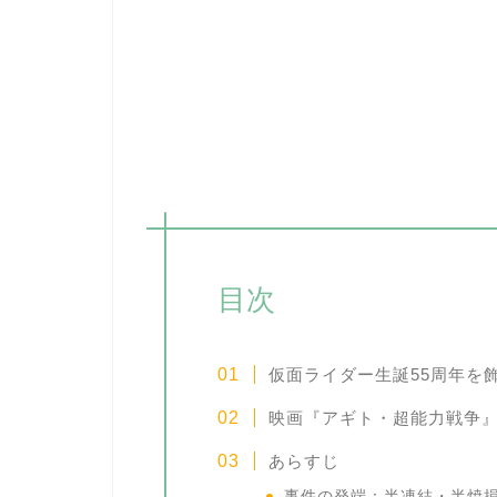
目次
仮面ライダー生誕55周年を
映画『アギト・超能力戦争
あらすじ
事件の発端：半凍結・半焼