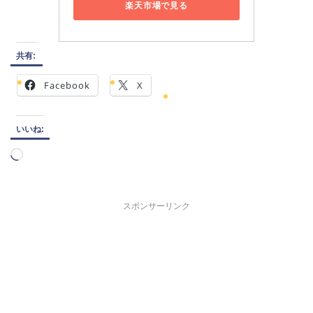
楽天市場で見る
共有:
Facebook
X
いいね:
読
み
込
み
スポンサーリンク
中…