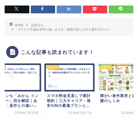
HOME
お役立ち
プリクラ平成vs令和の違いまとめ｜最新の楽しみ方と盛れ方のコツ
こんな記事も読まれています！
立ち
お役立ち
お役立ち
障がい者作業所と就
援のしくみ
2026年6月
たしンち「みかん イン
スマホ料金見直しで家計
ビュー」回を解説｜あ
節約｜三大キャリア・格
すじ・原作との違い...
安SIMの最適プランと...
2026年3月23日
2026年2月17日