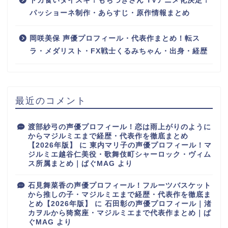
ドカ食いダイスキ！もちづきさん TVアニメ化決定！
パッショーネ制作・あらすじ・原作情報まとめ
岡咲美保 声優プロフィール・代表作まとめ！転ス
ラ・メダリスト・FX戦士くるみちゃん・出身・経歴
最近のコメント
渡部紗弓の声優プロフィール！恋は雨上がりのように
からマジルミエまで経歴・代表作を徹底まとめ
【2026年版】
に
東内マリ子の声優プロフィール！マ
ジルミエ越谷仁美役・歌舞伎町シャーロック・ヴィム
ス所属まとめ｜ぱぐMAG
より
石見舞菜香の声優プロフィール！フルーツバスケット
から推しの子・マジルミエまで経歴・代表作を徹底ま
とめ【2026年版】
に
石田彰の声優プロフィール｜渚
カヲルから猗窩座・マジルミエまで代表作まとめ｜ぱ
ぐMAG
より