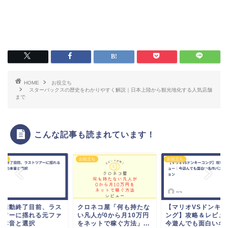
HOME
お役立ち
スターバックスの歴史をわかりやすく解説｜日本上陸から観光地化する人気店舗
まで
こんな記事も読まれています！
立ち
お役立ち
お役立ち
ロネコ屋「何も持たな
【マリオVSドンキーコ
凡人が0から月10万円
ング】攻略＆レビュー｜
ネットで稼ぐ方法」...
今遊んでも面白い名作