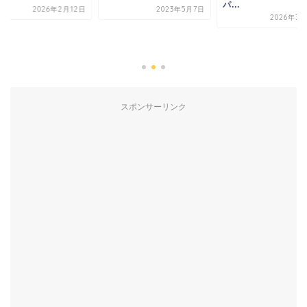
パ...
2023年5月7日
2026年3月26日
嵐の活動終了目前、
トツアーに揺れる元
ンの本音と選択
2026年2月
スポンサーリンク