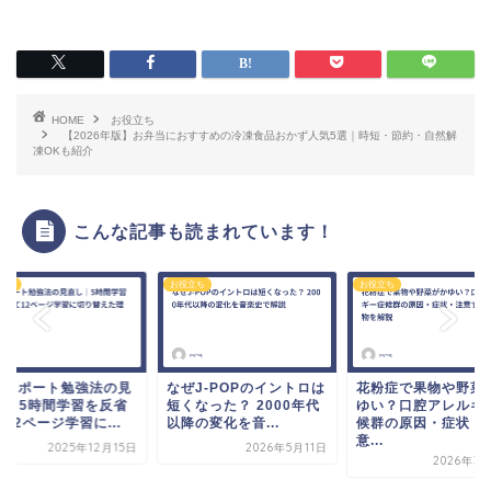
HOME
お役立ち
【2026年版】お弁当におすすめの冷凍食品おかず人気5選｜時短・節約・自然解
凍OKも紹介
こんな記事も読まれています！
立ち
お役立ち
お役立ち
Tパスポート勉強法の見
なぜJ-POPのイントロは
花粉症で果物や野菜
し｜5時間学習を反省
短くなった？ 2000年代
ゆい？口腔アレルギ
12ページ学習に...
以降の変化を音...
候群の原因・症状・
意...
2025年12月15日
2026年5月11日
2026年3