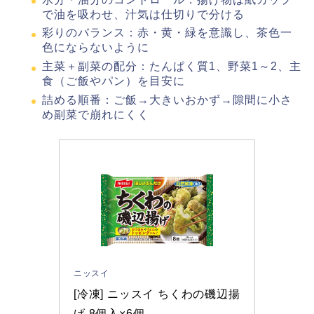
で油を吸わせ、汁気は仕切りで分ける
彩りのバランス：赤・黄・緑を意識し、茶色一
色にならないように
主菜＋副菜の配分：たんぱく質1、野菜1～2、主
食（ご飯やパン）を目安に
詰める順番：ご飯→大きいおかず→隙間に小さ
め副菜で崩れにくく
ニッスイ
[冷凍] ニッスイ ちくわの磯辺揚
げ 8個入×6個