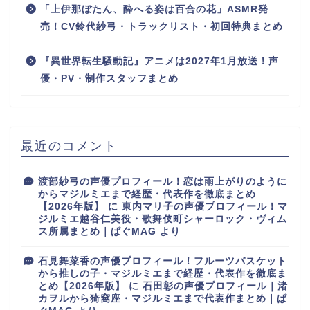
「上伊那ぼたん、酔へる姿は百合の花」ASMR発
売！CV鈴代紗弓・トラックリスト・初回特典まとめ
『異世界転生騒動記』アニメは2027年1月放送！声
優・PV・制作スタッフまとめ
最近のコメント
渡部紗弓の声優プロフィール！恋は雨上がりのように
からマジルミエまで経歴・代表作を徹底まとめ
【2026年版】
に
東内マリ子の声優プロフィール！マ
ジルミエ越谷仁美役・歌舞伎町シャーロック・ヴィム
ス所属まとめ｜ぱぐMAG
より
石見舞菜香の声優プロフィール！フルーツバスケット
から推しの子・マジルミエまで経歴・代表作を徹底ま
とめ【2026年版】
に
石田彰の声優プロフィール｜渚
カヲルから猗窩座・マジルミエまで代表作まとめ｜ぱ