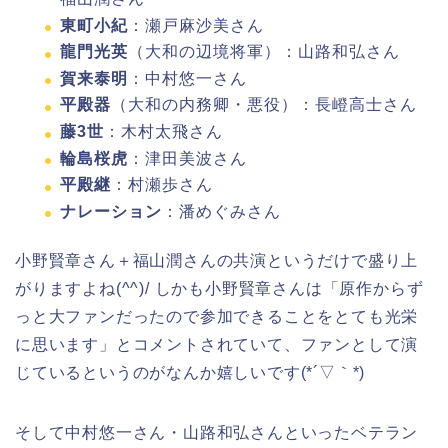
東町小紀
：瀬戸麻沙美さん
龍門光英
（大和の辺境将軍）：山路和弘さん
賀来泰明
：中村悠一さん
平殿器
（大和の内務卿・悪役）：長嶝高士さん
藤3世
：木村太飛さん
輪島桜虎
：津田美波さん
平殿継
：村瀬歩さん
ナレーション
：潘めぐみさん
小野賢章さん＋福山潤さんの共演というだけで盛り上
がりますよね(^^)/ しかも小野賢章さんは「原作からず
っと大ファンだったので参加できることをとても光栄
に思います」とコメントされていて、ファンとして演
じているというのがなんか嬉しいです(*´▽｀*)
そして中村悠一さん・山路和弘さんといったベテラン