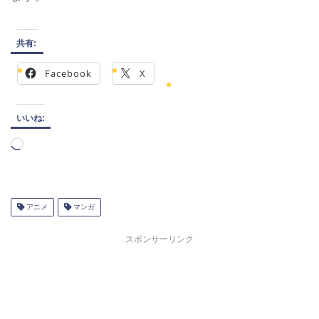
共有:
Facebook
X
いいね:
読
み
込
み
中…
アニメ
マンガ
スポンサーリンク