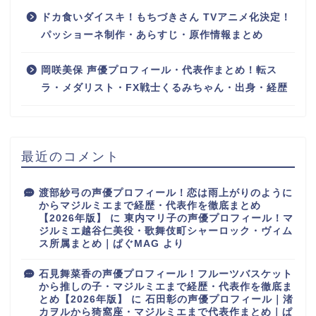
ドカ食いダイスキ！もちづきさん TVアニメ化決定！
パッショーネ制作・あらすじ・原作情報まとめ
岡咲美保 声優プロフィール・代表作まとめ！転ス
ラ・メダリスト・FX戦士くるみちゃん・出身・経歴
最近のコメント
渡部紗弓の声優プロフィール！恋は雨上がりのように
からマジルミエまで経歴・代表作を徹底まとめ
【2026年版】
に
東内マリ子の声優プロフィール！マ
ジルミエ越谷仁美役・歌舞伎町シャーロック・ヴィム
ス所属まとめ｜ぱぐMAG
より
石見舞菜香の声優プロフィール！フルーツバスケット
から推しの子・マジルミエまで経歴・代表作を徹底ま
とめ【2026年版】
に
石田彰の声優プロフィール｜渚
カヲルから猗窩座・マジルミエまで代表作まとめ｜ぱ