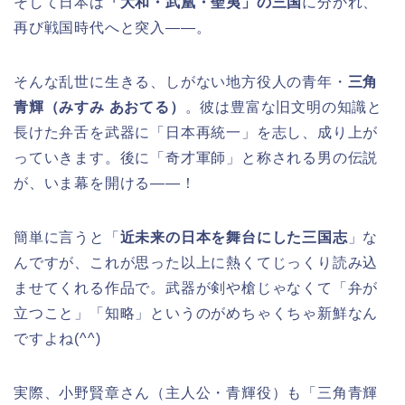
そして日本は
「大和・武凰・聖夷」の三国
に分かれ、
再び戦国時代へと突入——。
そんな乱世に生きる、しがない地方役人の青年・
三角
青輝（みすみ あおてる）
。彼は豊富な旧文明の知識と
長けた弁舌を武器に「日本再統一」を志し、成り上が
っていきます。後に「奇才軍師」と称される男の伝説
が、いま幕を開ける——！
簡単に言うと「
近未来の日本を舞台にした三国志
」な
んですが、これが思った以上に熱くてじっくり読み込
ませてくれる作品で。武器が剣や槍じゃなくて「弁が
立つこと」「知略」というのがめちゃくちゃ新鮮なん
ですよね(^^)
実際、小野賢章さん（主人公・青輝役）も「三角青輝