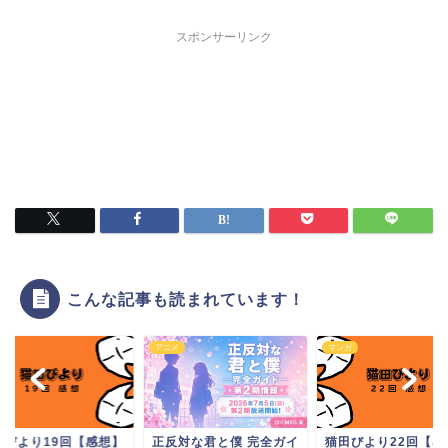
スポンサーリンク
こんな記事も読まれています！
ガ
アニメ
マンガ
田びより19回【感想】
正反対な君と僕 完全ガイ
猫田びより22回【感