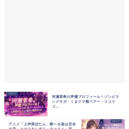
河瀬茉希の声優プロフィール！ゾンビラ
ンドサガ・くまクマ熊ベアー・リコリ
コ...
アニメ「上伊那ぼたん、酔へる姿は百合