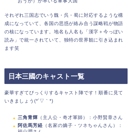
おうが）が率いる軍事大国
それぞれ三国志でいう魏・呉・蜀に対応するような構
成になっていて、各国の思惑が絡み合う謀略戦が物語
の核になっています。地名も人名も「漢字＋今っぽい
読み」で統一されていて、独特の世界観に引き込まれ
ます笑
日本三國のキャスト一覧
豪華すぎてびっくりするキャスト陣です！順番に見て
いきましょう(*´▽｀*)
三角青輝
（主人公・奇才軍師）：小野賢章さん
阿佐馬芳経
（名家の嫡子・ツネちゃんさん）：
福山潤さん