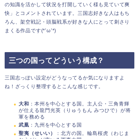
の知識を活かして状況を打開していく様も見ていて爽
快」とコメントされています。三国志好きな人はもち
ろん、架空戦記・頭脳戦系が好きな人にとって刺さり
まくる作品です(*’ω’*)
三つの国ってどういう構成？
三国志っぽい設定がどうなってるか気になりますよ
ね！ざっくり整理するとこんな感じです。
大和
：本州を中心とする国。主人公・三角青輝
が仕える龍門光英（りゅうもん みつひで）が将
軍を務める
武凰
：九州を中心とする国
聖夷（せいい）
：北方の国。輪島桜虎（わじま