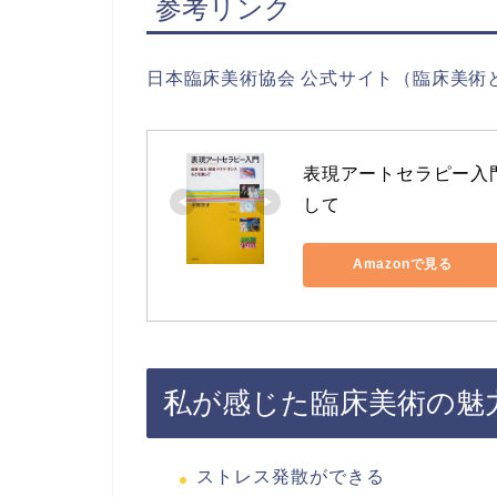
参考リンク
日本臨床美術協会 公式サイト（臨床美術とは）: https:
表現アートセラピー入
して
Amazonで見る
私が感じた臨床美術の魅
ストレス発散ができる