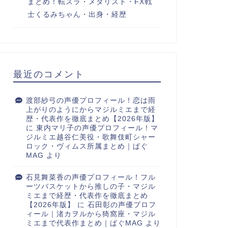
まとめ！転スラ・メダリスト・FX戦
士くるみちゃん・出身・経歴
最近のコメント
渡部紗弓の声優プロフィール！恋は雨
上がりのようにからマジルミエまで経
歴・代表作を徹底まとめ【2026年版】
に
東内マリ子の声優プロフィール！マ
ジルミエ越谷仁美役・歌舞伎町シャー
ロック・ヴィムス所属まとめ｜ぱぐ
MAG
より
石見舞菜香の声優プロフィール！フル
ーツバスケットから推しの子・マジル
ミエまで経歴・代表作を徹底まとめ
【2026年版】
に
石田彰の声優プロフ
ィール｜渚カヲルから猗窩座・マジル
ミエまで代表作まとめ｜ぱぐMAG
より