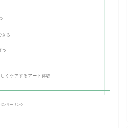
つ
できる
育つ
さしくケアするアート体験
ポンサーリンク