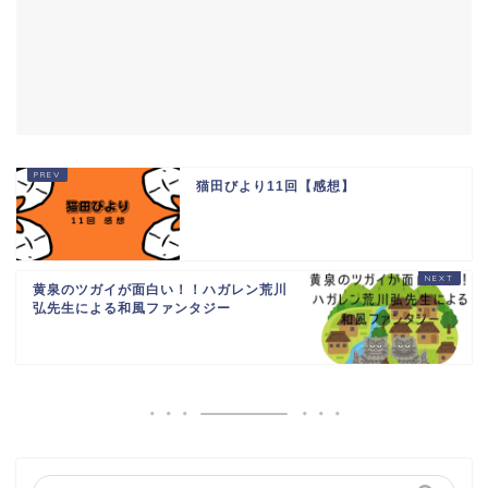
猫田びより11回【感想】
黄泉のツガイが面白い！！ハガレン荒川
弘先生による和風ファンタジー