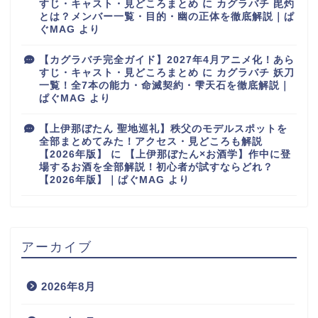
すじ・キャスト・見どころまとめ
に
カグラバチ 毘灼
とは？メンバー一覧・目的・幽の正体を徹底解説｜ぱ
ぐMAG
より
【カグラバチ完全ガイド】2027年4月アニメ化！あら
すじ・キャスト・見どころまとめ
に
カグラバチ 妖刀
一覧！全7本の能力・命滅契約・雫天石を徹底解説｜
ぱぐMAG
より
【上伊那ぼたん 聖地巡礼】秩父のモデルスポットを
全部まとめてみた！アクセス・見どころも解説
【2026年版】
に
【上伊那ぼたん×お酒学】作中に登
場するお酒を全部解説！初心者が試すならどれ？
【2026年版】｜ぱぐMAG
より
アーカイブ
2026年8月