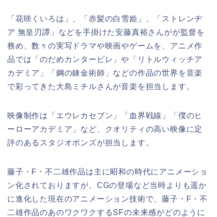
「花咲くいろは」、「赤髪の白雪姫」、「ストレンヂ
ア 無皇刃譚」などを手掛けた安藤真裕さんがが監督を
務め、数々の実写ドラマや映画やゲームを、アニメ作
品では「のだめカンタービレ」や「リトルウィッチア
カデミア」「鋼の錬金術師」などの作品の世界を音楽
で彩ってきた大島ミチルさんが音楽を担当します。
映像制作は「エウレカセブン」「血界戦線」「僕のヒ
ーローアカデミア」など、クオリティの高い映像に定
評のあるスタジオボンズが担当します。
藤子・F・不二雄作品は主に昭和の時代にアニメーショ
ン化されておりますが、CGの登場など当時よりも遥か
に進化した現在のアニメーション技術で、藤子・F・不
二雄作品のあのワクワクするSFの未来感がどのように