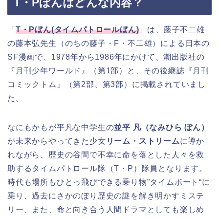
T・Pぼんはどんな内容？
「
T・Pぼん(タイムパトロールぼん)
」は、藤子不二雄
の藤本弘先生（のちの藤子・F・不二雄）による日本の
SF漫画で、1978年から1986年にかけて、潮出版社の
『月刊少年ワールド』（第1部）と、その後継誌『月刊
コミックトム』（第2部、第3部）に掲載されていまし
た。
なにもかもが平凡な中学生の
並平 凡（なみひら ぼん）
が未来からやってきた少女
リーム・ストリーム
に導か
れながら、歴史の谷間で不幸に命を落とした人々を救
助するタイムパトロール隊（T・P）隊員となります。
時代も場所もひとっ飛びできる乗り物”タイムボート“に
乗り、過去にさかのぼり歴史の謎を解き明かすミステ
リー、また、命と向き合う人間ドラマとしても楽しめ