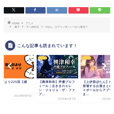
HOME
アニメ
藤子・F・不二雄作品「T・Pぼん」がアニメ化！いつから配信？
こんな記事も読まれています！
ガ
アニメ
アニメ
田びより225回【感
【興津和幸】声優プロフ
【上伊那ぼたん】作
】
ィール｜左ききのエレ
登場するお酒まとめ
ン・ジョジョ・ザ・ファ
イボールからアブサ
ブ...
ま...
2024年8月9日
2026年6月7日
2026年5