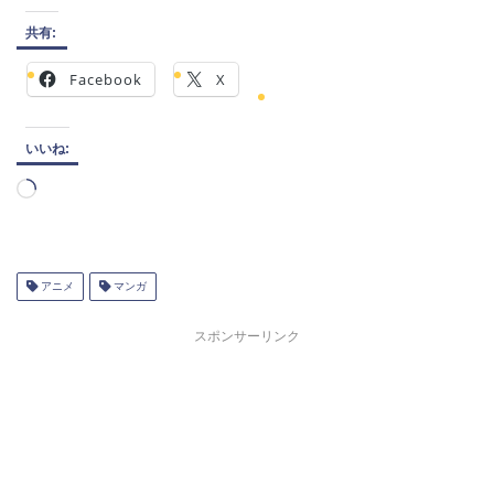
共有:
Facebook
X
いいね:
読
み
込
み
中…
アニメ
マンガ
スポンサーリンク