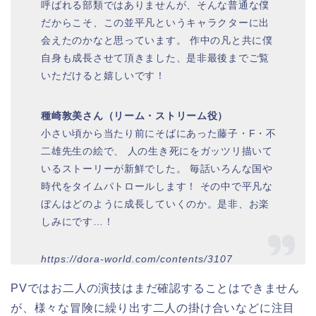
呼ばれる部類ではありませんが、そんな普通な僕
だからこそ、この並平凡というキャラクターに出
会えたのかなと思っています。 作中の凡と共に僕
自身も成長させて頂きました、是非最後までご覧
いただけると嬉しいです！
種崎敦美さん（リーム・ストリーム役）
小さい頃から当たり前にそばにあった藤子・F・不
二雄先生の絵で、 人の生き死にをガッツリ描いて
いるストーリーが新鮮でした。 毎話いろんな国や
時代をタイムパトロールします！ その中で平凡な
ぼんはどのように成長していくのか。是非、お楽
しみにです…！
https://dora-world.com/contents/3107
PVではお二人の演技はまだ確認することはできません
が、様々な冒険に繰り出す二人の掛け合いなどに注目