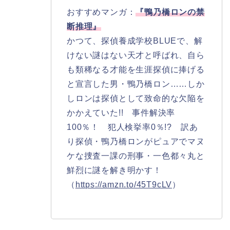
おすすめマンガ：
『鴨乃橋ロンの禁
断推理』
かつて、探偵養成学校BLUEで、解
けない謎はない天才と呼ばれ、自ら
も類稀なる才能を生涯探偵に捧げる
と宣言した男・鴨乃橋ロン……しか
しロンは探偵として致命的な欠陥を
かかえていた!! 事件解決率
100％！ 犯人検挙率0％!? 訳あ
り探偵・鴨乃橋ロンがピュアでマヌ
ケな捜査一課の刑事・一色都々丸と
鮮烈に謎を解き明かす！
（
https://amzn.to/45T9cLV
）