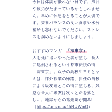
今日は体調が優れない日です。風邪
や疲労がたまっているかもしれませ
ん。早めに休息をとることが大切で
す。栄養バランスの良い食事や水分
補給も忘れないでください。ストレ
スを溜めないようにしましょう。
おすすめマンガ：
『深東京』
人を死に追いやった者が堕ち、番人
に処刑されるという都市伝説の街
「深東京」。双子の高校生ヨミとヤ
ミは、課外授業の帰路、担任の自殺
により級友達とこの街に堕ちる。残
忍な番人に級友は次々と命を落と
し…。地獄からの逃走劇が開幕!!
（
https://amzn.to/45RUWmO
）