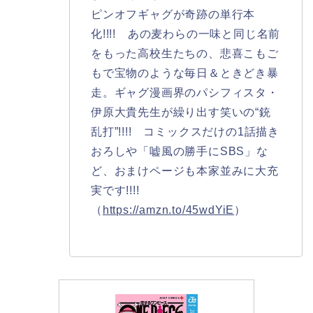
ピンオフギャグが奇跡の単行本
化!!!! あの麦わらの一味と同じ名前
をもった高校生たちの、悲喜こもご
もで宝物のような毎日＆ときどき暴
走。ギャグ漫画界のパシフィスタ・
伊原大貴先生が繰り出す笑いの“銃
乱打”!!!! コミックスだけの1話描き
おろしや「嘘風の勝手にSBS」な
ど、おまけページも本家並みに大充
実です!!!!
（
https://amzn.to/45wdYiE
）