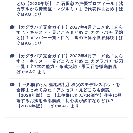
とめ【2026年版】
に
石田彰の声優プロフィール｜渚
カヲルから猗窩座・マジルミエまで代表作まとめ｜ぱ
ぐMAG
より
【カグラバチ完全ガイド】2027年4月アニメ化！あら
すじ・キャスト・見どころまとめ
に
カグラバチ 毘灼
とは？メンバー一覧・目的・幽の正体を徹底解説｜ぱ
ぐMAG
より
【カグラバチ完全ガイド】2027年4月アニメ化！あら
すじ・キャスト・見どころまとめ
に
カグラバチ 妖刀
一覧！全7本の能力・命滅契約・雫天石を徹底解説｜
ぱぐMAG
より
【上伊那ぼたん 聖地巡礼】秩父のモデルスポットを
全部まとめてみた！アクセス・見どころも解説
【2026年版】
に
【上伊那ぼたん×お酒学】作中に登
場するお酒を全部解説！初心者が試すならどれ？
【2026年版】｜ぱぐMAG
より