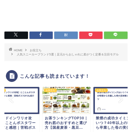
HOME
お役立ち
人気スニーカーブランド5選｜足元からおしゃれに差がつく定番＆注目モデル
こんな記事も読まれています！
立ち
お役立ち
お役立ち
メイドインワリオ攻
お茶ランキングTOP30｜
禁煙の成功タイミン
】とことんボスタワー
売れ筋のおすすめと選び
いつ？40年以上の喫
コツと感想｜苦戦ボス
方【国産麦茶・黒豆...
ら卒業した母の実体験.