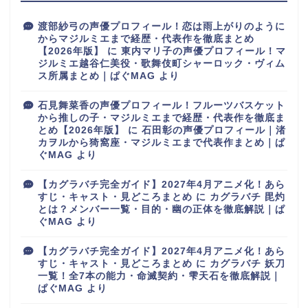
渡部紗弓の声優プロフィール！恋は雨上がりのように
からマジルミエまで経歴・代表作を徹底まとめ
【2026年版】
に
東内マリ子の声優プロフィール！マ
ジルミエ越谷仁美役・歌舞伎町シャーロック・ヴィム
ス所属まとめ｜ぱぐMAG
より
石見舞菜香の声優プロフィール！フルーツバスケット
から推しの子・マジルミエまで経歴・代表作を徹底ま
とめ【2026年版】
に
石田彰の声優プロフィール｜渚
カヲルから猗窩座・マジルミエまで代表作まとめ｜ぱ
ぐMAG
より
【カグラバチ完全ガイド】2027年4月アニメ化！あら
すじ・キャスト・見どころまとめ
に
カグラバチ 毘灼
とは？メンバー一覧・目的・幽の正体を徹底解説｜ぱ
ぐMAG
より
【カグラバチ完全ガイド】2027年4月アニメ化！あら
すじ・キャスト・見どころまとめ
に
カグラバチ 妖刀
一覧！全7本の能力・命滅契約・雫天石を徹底解説｜
ぱぐMAG
より