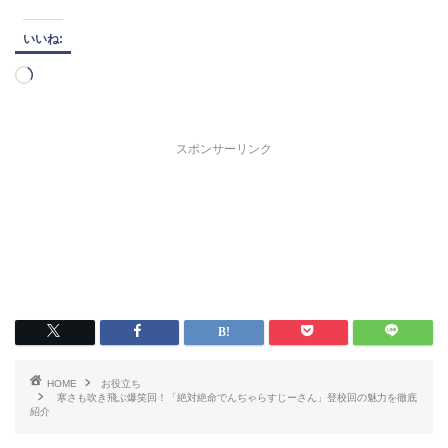
いいね:
読
み
込
み
スポンサーリンク
中…
HOME
お役立ち
寒さも吹き飛ぶ爆笑回！「絶対絶命でんぢゃらすじーさん」登校回の魅力を徹底
紹介