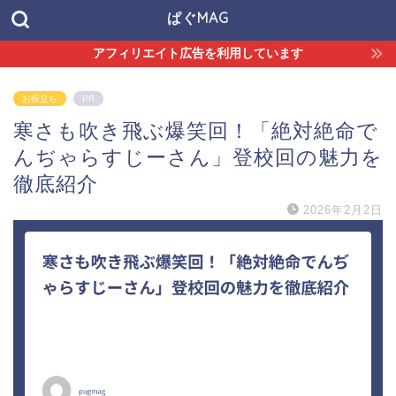
ぱぐMAG
アフィリエイト広告を利用しています
お役立ち
PR
寒さも吹き飛ぶ爆笑回！「絶対絶命で
んぢゃらすじーさん」登校回の魅力を
徹底紹介
2026年2月2日