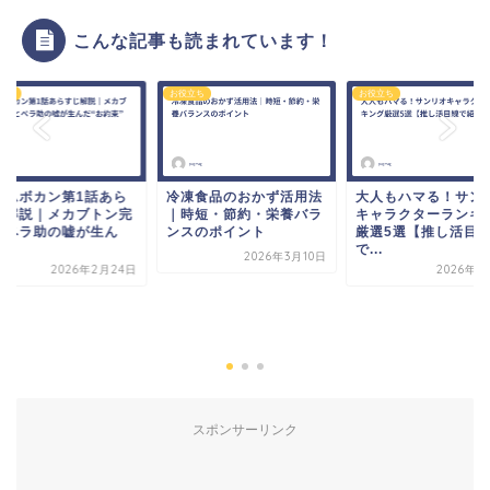
こんな記事も読まれています！
立ち
お役立ち
お役立ち
イムボカン第1話あら
冷凍食品のおかず活用法
大人もハマる！サン
じ解説｜メカブトン完
｜時短・節約・栄養バラ
キャラクターランキ
とペラ助の嘘が生ん
ンスのポイント
厳選5選【推し活目
.
で...
2026年3月10日
2026年2月24日
2026年2
スポンサーリンク