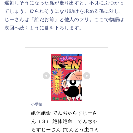
遅刻しそうになった孫が走り出すと、不良にぶつかっ
てしまう。殴られそうになり助けを求める孫に対し、
じーさんは「誰だお前」と他人のフリ。ここで物語は
次回へ続くように幕を下ろします。
小学館
絶体絶命 でんぢゃらすじーさ
ん（３） 絶体絶命　でんぢゃ
らすじーさん (てんとう虫コミ