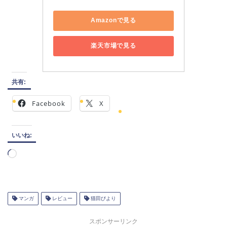
Amazonで見る
楽天市場で見る
共有:
Facebook
X
いいね:
読
み
込
み
中…
マンガ
レビュー
猫田びより
スポンサーリンク