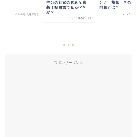
分の花嫁の素直な感
ンク」熱風！その背景と
！映画館で見るべき
問題とは？
...
2023年5月4日
2022年8月7日
猫田びより58回【感
2024年2
スポンサーリンク