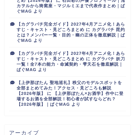
とめ【2026年版】
に
石田彰の声優プロフィール｜渚
カヲルから猗窩座・マジルミエまで代表作まとめ｜ぱ
ぐMAG
より
【カグラバチ完全ガイド】2027年4月アニメ化！あら
すじ・キャスト・見どころまとめ
に
カグラバチ 毘灼
とは？メンバー一覧・目的・幽の正体を徹底解説｜ぱ
ぐMAG
より
【カグラバチ完全ガイド】2027年4月アニメ化！あら
すじ・キャスト・見どころまとめ
に
カグラバチ 妖刀
一覧！全7本の能力・命滅契約・雫天石を徹底解説｜
ぱぐMAG
より
【上伊那ぼたん 聖地巡礼】秩父のモデルスポットを
全部まとめてみた！アクセス・見どころも解説
【2026年版】
に
【上伊那ぼたん×お酒学】作中に登
場するお酒を全部解説！初心者が試すならどれ？
【2026年版】｜ぱぐMAG
より
アーカイブ