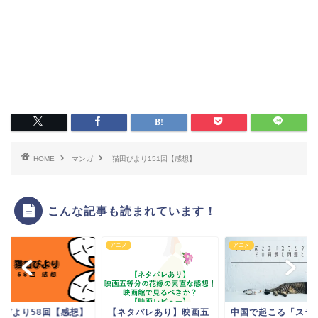
HOME
マンガ
猫田びより151回【感想】
こんな記事も読まれています！
メ
アニメ
マンガ
ネタバレあり】映画五
中国で起こる「スラムダ