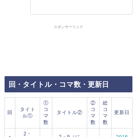
スポンサーリンク
回・タイトル・コマ数・更新日
①
②
総
タイト
コ
コ
コ
回
タイトル②
更新日
ル①
マ
マ
マ
数
数
数
2・
2・9（に