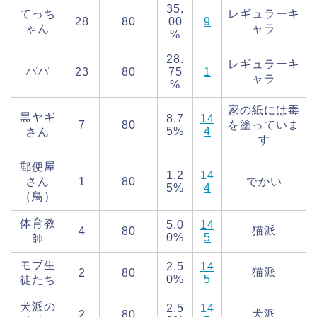
35.
てっち
レギュラーキ
28
80
00
9
ゃん
ャラ
%
28.
レギュラーキ
パパ
23
80
75
1
ャラ
%
家の紙には毒
黒ヤギ
8.7
14
7
80
を塗っていま
5%
4
さん
す
郵便屋
1.2
14
さん
1
80
でかい
5%
4
（鳥）
体育教
5.0
14
猫派
4
80
0%
5
師
モブ生
2.5
14
猫派
2
80
0%
5
徒たち
犬派の
2.5
14
犬派
2
80