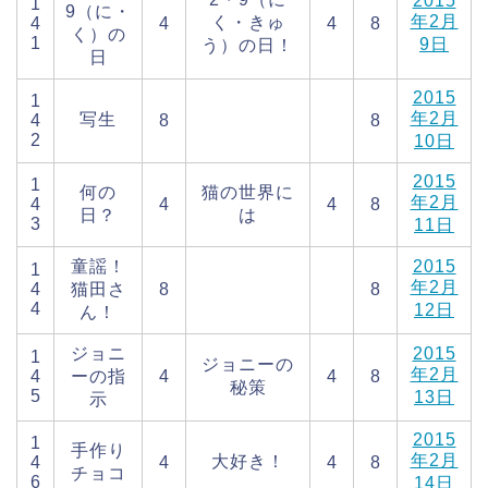
2015
1
9（に・
年2月
く・きゅ
4
4
4
8
く）の
1
9日
う）の日！
日
2015
1
年2月
写生
4
8
8
2
10日
2015
1
何の
猫の世界に
年2月
4
4
4
8
日？
は
3
11日
童謡！
2015
1
年2月
4
猫田さ
8
8
4
12日
ん！
ジョニ
2015
1
ジョニーの
年2月
4
ーの指
4
4
8
秘策
5
13日
示
2015
1
手作り
年2月
大好き！
4
4
4
8
チョコ
6
14日