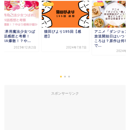
ガ
マンガ
アニメ
アニメ「ダンジョン
放送開始日はいつ？
ころは？原作は何巻
で...
2024年1
対世界用魔法少女つば
猫田びより195回【感
】9話感想と考察！
想】
VIDIA爆散！？や...
2024年7月7日
2023年12月2日
スポンサーリンク