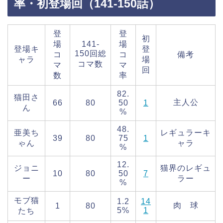
率・初登場回（141-150話）
登
登
初
場
141-
場
登場キ
登
150回総
コ
コ
備考
ャラ
場
コマ数
マ
マ
回
数
率
82.
猫田さ
主人公
66
80
50
1
ん
%
48.
亜美ち
レギュラーキ
39
80
75
1
ゃん
ャラ
%
12.
ジョニ
猫界のレギュ
10
80
50
7
ー
ラー
%
モブ猫
1.2
14
肉 球
1
80
5%
1
たち