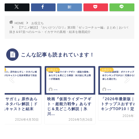
HOME
お役立ち
【アニメ解説】『かいけつゾロリ』第3期「ゼッコーチョー編」まとめ｜おババ
抜き＆97並べのルール・イカサマの真相・結末を徹底紹介
こんな記事も読まれています！
立ち
お役立ち
お役立ち
イクサガミ』原作あら
映画『仮面ライダーアギ
「2026年最新版｜
じ・ネタバレ解説｜ド
ト・超能力戦争』あらす
トチップスおすすめ
マ化キャストと結末
じ＆見どころ解説｜氷
キングTOP10！定...
.
川...
2026年3
2026年4月30日
2026年5月26日