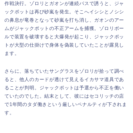
作戦決行。ゾロリとガオンが連続パスで誘うと、ジャ
ックポットは再び砂嵐を発生。そこへイシシとノシシ
の鼻息が竜巻となって砂嵐を打ち消し、ガオンのアー
ムがジャックポットの不正アームを捕獲。ゾロリボー
ルで装置を破壊すると大爆発が起こり、ジャックポッ
トが大型の仕掛けで身体を偽装していたことが露見し
ます。
さらに、落ちていたサングラスをゾロリが拾って調べ
ると、他人のカードが透けて見えるイカサマ道具であ
ることが判明。ジャックポットは予選から不正を働い
ていたのでした。結末として、彼にはセコリッチの店
で1年間のタダ働きという厳しいペナルティが下されま
す。