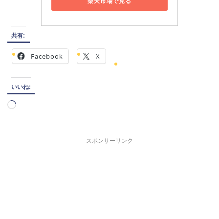
楽天市場で見る
共有:
Facebook
X
いいね:
読
み
込
み
スポンサーリンク
中…