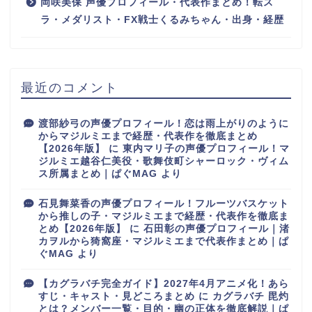
岡咲美保 声優プロフィール・代表作まとめ！転ス
ラ・メダリスト・FX戦士くるみちゃん・出身・経歴
最近のコメント
渡部紗弓の声優プロフィール！恋は雨上がりのように
からマジルミエまで経歴・代表作を徹底まとめ
【2026年版】
に
東内マリ子の声優プロフィール！マ
ジルミエ越谷仁美役・歌舞伎町シャーロック・ヴィム
ス所属まとめ｜ぱぐMAG
より
石見舞菜香の声優プロフィール！フルーツバスケット
から推しの子・マジルミエまで経歴・代表作を徹底ま
とめ【2026年版】
に
石田彰の声優プロフィール｜渚
カヲルから猗窩座・マジルミエまで代表作まとめ｜ぱ
ぐMAG
より
【カグラバチ完全ガイド】2027年4月アニメ化！あら
すじ・キャスト・見どころまとめ
に
カグラバチ 毘灼
とは？メンバー一覧・目的・幽の正体を徹底解説｜ぱ