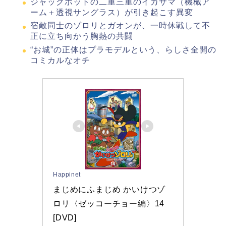
ジャックポットの二重三重のイカサマ（機械ア
ーム＋透視サングラス）が引き起こす異変
宿敵同士のゾロリとガオンが、一時休戦して不
正に立ち向かう胸熱の共闘
“お城”の正体はプラモデルという、らしさ全開の
コミカルなオチ
Happinet
まじめにふまじめ かいけつゾ
ロリ〈ゼッコーチョー編〉14 
[DVD]