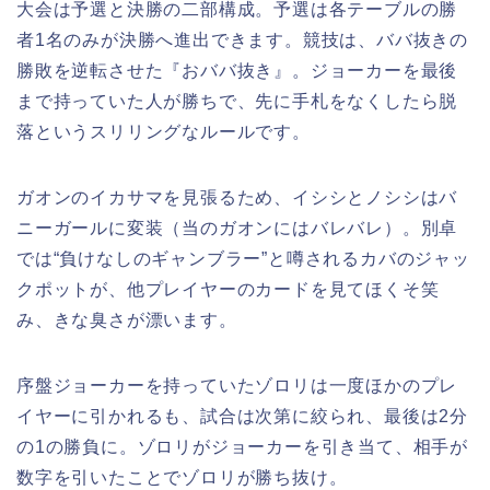
大会は予選と決勝の二部構成。予選は各テーブルの勝
者1名のみが決勝へ進出できます。競技は、ババ抜きの
勝敗を逆転させた『おババ抜き』。ジョーカーを最後
まで持っていた人が勝ちで、先に手札をなくしたら脱
落というスリリングなルールです。
ガオンのイカサマを見張るため、イシシとノシシはバ
ニーガールに変装（当のガオンにはバレバレ）。別卓
では“負けなしのギャンブラー”と噂されるカバのジャッ
クポットが、他プレイヤーのカードを見てほくそ笑
み、きな臭さが漂います。
序盤ジョーカーを持っていたゾロリは一度ほかのプレ
イヤーに引かれるも、試合は次第に絞られ、最後は2分
の1の勝負に。ゾロリがジョーカーを引き当て、相手が
数字を引いたことでゾロリが勝ち抜け。