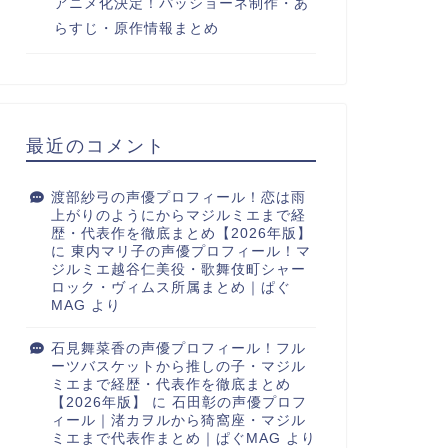
アニメ化決定！パッショーネ制作・あ
らすじ・原作情報まとめ
最近のコメント
渡部紗弓の声優プロフィール！恋は雨
上がりのようにからマジルミエまで経
歴・代表作を徹底まとめ【2026年版】
に
東内マリ子の声優プロフィール！マ
ジルミエ越谷仁美役・歌舞伎町シャー
ロック・ヴィムス所属まとめ｜ぱぐ
MAG
より
石見舞菜香の声優プロフィール！フル
ーツバスケットから推しの子・マジル
ミエまで経歴・代表作を徹底まとめ
【2026年版】
に
石田彰の声優プロフ
ィール｜渚カヲルから猗窩座・マジル
ミエまで代表作まとめ｜ぱぐMAG
より