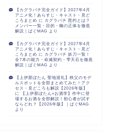
【カグラバチ完全ガイド】2027年4月
アニメ化！あらすじ・キャスト・見ど
ころまとめ
に
カグラバチ 毘灼とは？
メンバー一覧・目的・幽の正体を徹底
解説｜ぱぐMAG
より
【カグラバチ完全ガイド】2027年4月
アニメ化！あらすじ・キャスト・見ど
ころまとめ
に
カグラバチ 妖刀一覧！
全7本の能力・命滅契約・雫天石を徹底
解説｜ぱぐMAG
より
【上伊那ぼたん 聖地巡礼】秩父のモデ
ルスポットを全部まとめてみた！アク
セス・見どころも解説【2026年版】
に
【上伊那ぼたん×お酒学】作中に登
場するお酒を全部解説！初心者が試す
ならどれ？【2026年版】｜ぱぐMAG
より