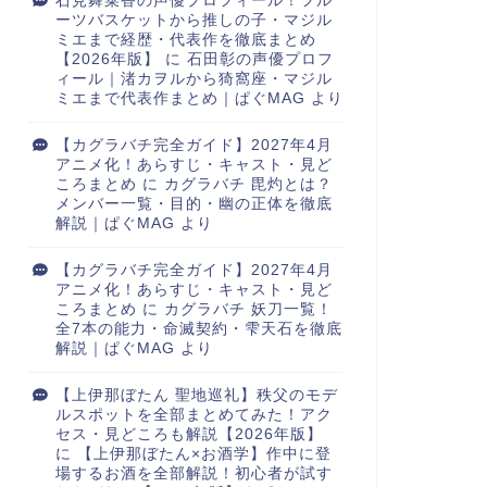
石見舞菜香の声優プロフィール！フル
ーツバスケットから推しの子・マジル
ミエまで経歴・代表作を徹底まとめ
【2026年版】
に
石田彰の声優プロフ
ィール｜渚カヲルから猗窩座・マジル
ミエまで代表作まとめ｜ぱぐMAG
より
【カグラバチ完全ガイド】2027年4月
アニメ化！あらすじ・キャスト・見ど
ころまとめ
に
カグラバチ 毘灼とは？
メンバー一覧・目的・幽の正体を徹底
解説｜ぱぐMAG
より
【カグラバチ完全ガイド】2027年4月
アニメ化！あらすじ・キャスト・見ど
ころまとめ
に
カグラバチ 妖刀一覧！
全7本の能力・命滅契約・雫天石を徹底
解説｜ぱぐMAG
より
【上伊那ぼたん 聖地巡礼】秩父のモデ
ルスポットを全部まとめてみた！アク
セス・見どころも解説【2026年版】
に
【上伊那ぼたん×お酒学】作中に登
場するお酒を全部解説！初心者が試す