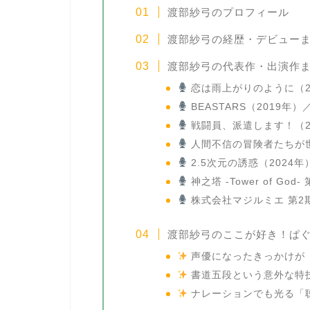
渡部紗弓のプロフィール
渡部紗弓の経歴・デビュー
渡部紗弓の代表作・出演作
恋は雨上がりのように（2
BEASTARS（2019年
戦闘員、派遣します！（2
人間不信の冒険者たちが世
2.5次元の誘惑（2024
神之塔 -Tower of G
株式会社マジルミエ 第2
渡部紗弓のここが好き！ぱ
声優になったきっかけが
書道五段という意外な特
ナレーションでも光る「