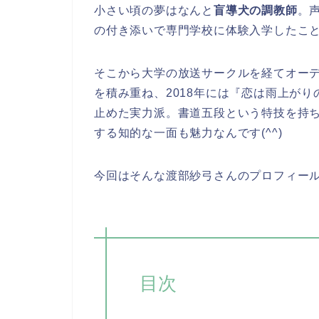
小さい頃の夢はなんと
盲導犬の調教師
。
の付き添いで専門学校に体験入学したこ
そこから大学の放送サークルを経てオー
を積み重ね、2018年には『恋は雨上が
止めた実力派。書道五段という特技を持
する知的な一面も魅力なんです(^^)
今回はそんな渡部紗弓さんのプロフィー
目次