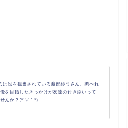
ろは役を担当されている渡部紗弓さん、調べれ
声優を目指したきっかけが友達の付き添いって
んか？(*´▽｀*)