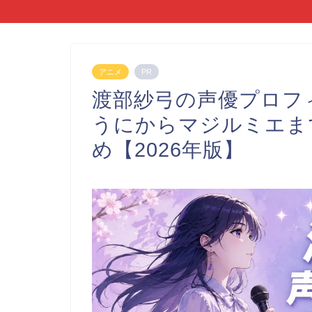
アニメ
PR
渡部紗弓の声優プロフ
うにからマジルミエま
め【2026年版】