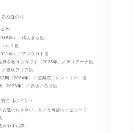
までの道のり
まとめ
018年）／橘あきら役
）／エルス役
021年）／アスタロト役
界を救うようです（2023年）／ティアーナ役
年）／喜咲アリア役
od- 第2期（2024年）／蓮梨花（レン・リハ）役
期（2026年）／赤坂いろは役
ぐ的注目ポイント
「友達の付き添い」という奇跡のエピソード
技
聴きやすい声」