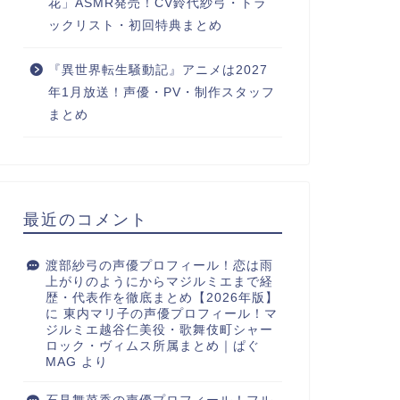
花」ASMR発売！CV鈴代紗弓・トラ
ックリスト・初回特典まとめ
『異世界転生騒動記』アニメは2027
年1月放送！声優・PV・制作スタッフ
まとめ
最近のコメント
渡部紗弓の声優プロフィール！恋は雨
上がりのようにからマジルミエまで経
歴・代表作を徹底まとめ【2026年版】
に
東内マリ子の声優プロフィール！マ
ジルミエ越谷仁美役・歌舞伎町シャー
ロック・ヴィムス所属まとめ｜ぱぐ
MAG
より