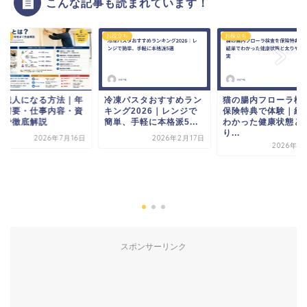
こんな記事も読まれています！
立ち
お役立ち
お役立ち
装職人になる方法｜年
冷凍パスタおすすめラン
猫の腸内フローラ検
・需要・仕事内容・資
キング2026｜レンジで
保険特典で体験｜結
まで徹底解説
簡単、手軽に本格派5...
わかった健康状態と
り...
2026年7月16日
2026年2月17日
2026年1
スポンサーリンク