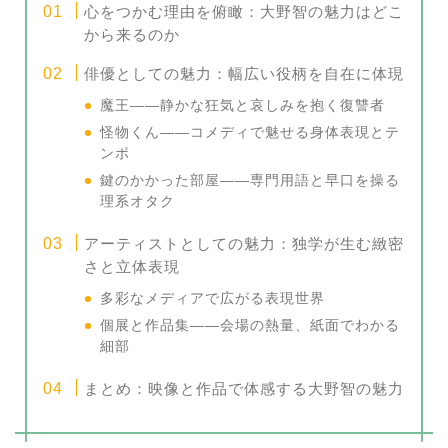
心をつかむ理由を俯瞰：大野智の魅力はどこ
から来るのか
俳優としての魅力：幅広い役柄を自在に体現
魔王――静かな狂気と哀しみを抱く復讐者
怪物くん――コメディで魅せる身体表現とテ
ンポ
鍵のかかった部屋――専門用語と早口を操る
理系オタク
アーティストとしての魅力：独学が生む緻密
さと立体表現
多彩なメディアで広がる表現世界
個展と作品集――会場の熱量、紙面でわかる
細部
まとめ：映像と作品で体感する大野智の魅力