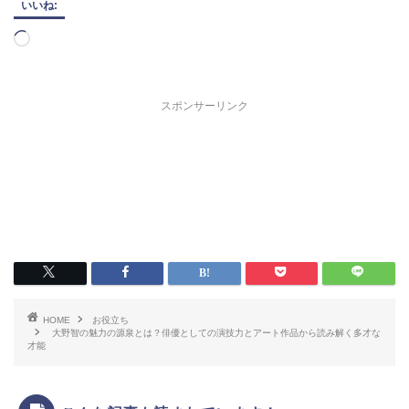
いいね:
読
み
込
み
スポンサーリンク
中…
HOME
お役立ち
大野智の魅力の源泉とは？俳優としての演技力とアート作品から読み解く多才な
才能