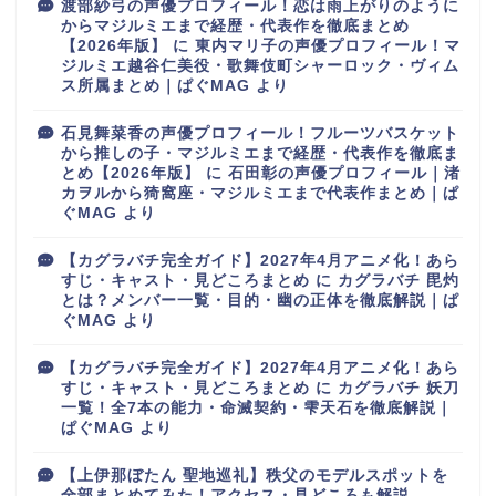
渡部紗弓の声優プロフィール！恋は雨上がりのように
からマジルミエまで経歴・代表作を徹底まとめ
【2026年版】
に
東内マリ子の声優プロフィール！マ
ジルミエ越谷仁美役・歌舞伎町シャーロック・ヴィム
ス所属まとめ｜ぱぐMAG
より
石見舞菜香の声優プロフィール！フルーツバスケット
から推しの子・マジルミエまで経歴・代表作を徹底ま
とめ【2026年版】
に
石田彰の声優プロフィール｜渚
カヲルから猗窩座・マジルミエまで代表作まとめ｜ぱ
ぐMAG
より
【カグラバチ完全ガイド】2027年4月アニメ化！あら
すじ・キャスト・見どころまとめ
に
カグラバチ 毘灼
とは？メンバー一覧・目的・幽の正体を徹底解説｜ぱ
ぐMAG
より
【カグラバチ完全ガイド】2027年4月アニメ化！あら
すじ・キャスト・見どころまとめ
に
カグラバチ 妖刀
一覧！全7本の能力・命滅契約・雫天石を徹底解説｜
ぱぐMAG
より
【上伊那ぼたん 聖地巡礼】秩父のモデルスポットを
全部まとめてみた！アクセス・見どころも解説