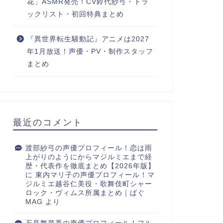
花」ASMR発売！CV鈴代紗弓・トラ
ックリスト・初回特典まとめ
『異世界転生騒動記』アニメは2027
年1月放送！声優・PV・制作スタッフ
まとめ
最近のコメント
渡部紗弓の声優プロフィール！恋は雨
上がりのようにからマジルミエまで経
歴・代表作を徹底まとめ【2026年版】
に
東内マリ子の声優プロフィール！マ
ジルミエ越谷仁美役・歌舞伎町シャー
ロック・ヴィムス所属まとめ｜ぱぐ
MAG
より