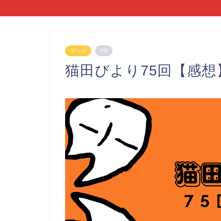
マンガ
PR
猫田びより75回【感想