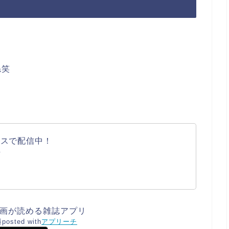
。
ね笑
ラスで配信中！
/
漫画が読める雑誌アプリ
料
posted with
アプリーチ