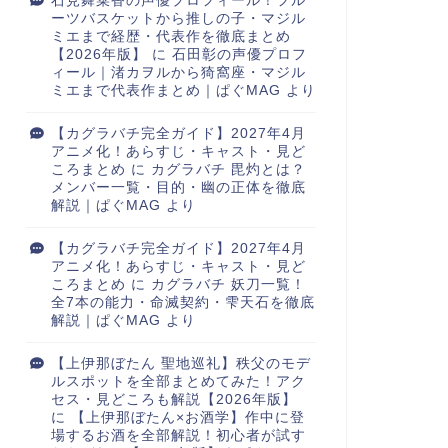
石見舞菜香の声優プロフィール！フル
ーツバスケットから推しの子・マジル
ミエまで経歴・代表作を徹底まとめ
【2026年版】
に
石田彰の声優プロフ
ィール｜渚カヲルから猗窩座・マジル
ミエまで代表作まとめ｜ぱぐMAG
より
【カグラバチ完全ガイド】2027年4月
アニメ化！あらすじ・キャスト・見ど
ころまとめ
に
カグラバチ 毘灼とは？
メンバー一覧・目的・幽の正体を徹底
解説｜ぱぐMAG
より
【カグラバチ完全ガイド】2027年4月
アニメ化！あらすじ・キャスト・見ど
ころまとめ
に
カグラバチ 妖刀一覧！
全7本の能力・命滅契約・雫天石を徹底
解説｜ぱぐMAG
より
【上伊那ぼたん 聖地巡礼】秩父のモデ
ルスポットを全部まとめてみた！アク
セス・見どころも解説【2026年版】
に
【上伊那ぼたん×お酒学】作中に登
場するお酒を全部解説！初心者が試す