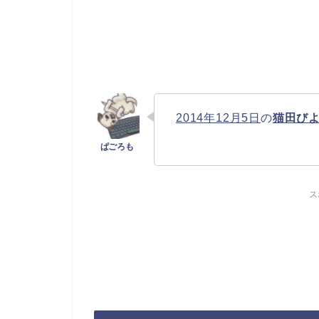
2014年12月5日
の
猫田び
ス