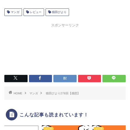
マンガ
レビュー
猫田びより
スポンサーリンク
HOME
マンガ
猫田びより278回【感想】
こんな記事も読まれています！
ガ
マンガ
マンガ