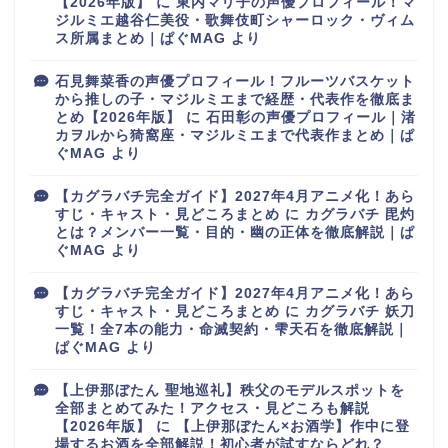
【2026年版】
に
東内マリ子の声優プロフィール！マ
ジルミエ越谷仁美役・歌舞伎町シャーロック・ヴィム
ス所属まとめ｜ぱぐMAG
より
石見舞菜香の声優プロフィール！フルーツバスケット
から推しの子・マジルミエまで経歴・代表作を徹底ま
とめ【2026年版】
に
石田彰の声優プロフィール｜渚
カヲルから猗窩座・マジルミエまで代表作まとめ｜ぱ
ぐMAG
より
【カグラバチ完全ガイド】2027年4月アニメ化！あら
すじ・キャスト・見どころまとめ
に
カグラバチ 毘灼
とは？メンバー一覧・目的・幽の正体を徹底解説｜ぱ
ぐMAG
より
【カグラバチ完全ガイド】2027年4月アニメ化！あら
すじ・キャスト・見どころまとめ
に
カグラバチ 妖刀
一覧！全7本の能力・命滅契約・雫天石を徹底解説｜
ぱぐMAG
より
【上伊那ぼたん 聖地巡礼】秩父のモデルスポットを
全部まとめてみた！アクセス・見どころも解説
【2026年版】
に
【上伊那ぼたん×お酒学】作中に登
場するお酒を全部解説！初心者が試すならどれ？