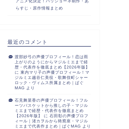
アニメ化決定！パッショーネ制作・あ
らすじ・原作情報まとめ
最近のコメント
渡部紗弓の声優プロフィール！恋は雨
上がりのようにからマジルミエまで経
歴・代表作を徹底まとめ【2026年版】
に
東内マリ子の声優プロフィール！マ
ジルミエ越谷仁美役・歌舞伎町シャー
ロック・ヴィムス所属まとめ｜ぱぐ
MAG
より
石見舞菜香の声優プロフィール！フル
ーツバスケットから推しの子・マジル
ミエまで経歴・代表作を徹底まとめ
【2026年版】
に
石田彰の声優プロフ
ィール｜渚カヲルから猗窩座・マジル
ミエまで代表作まとめ｜ぱぐMAG
より