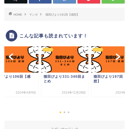
HOME
マンガ
猫田びより191回【感想】
こんな記事も読まれています！
ガ
マンガ
マンガ
田びより106回【感
猫田びより331-340回ま
猫田びより197回【
】
とめ
想】
2024年4月9日
2024年12月28日
2024年7
スポンサーリンク