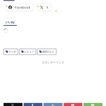
Facebook
X
いいね:
読
み
込
み
中…
マンガ
レビュー
猫田びより
スポンサーリンク