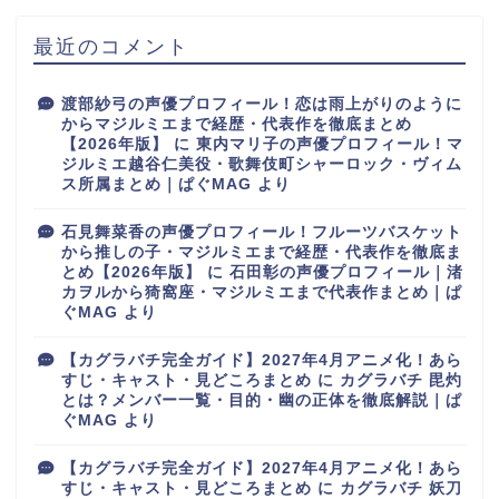
最近のコメント
渡部紗弓の声優プロフィール！恋は雨上がりのように
からマジルミエまで経歴・代表作を徹底まとめ
【2026年版】
に
東内マリ子の声優プロフィール！マ
ジルミエ越谷仁美役・歌舞伎町シャーロック・ヴィム
ス所属まとめ｜ぱぐMAG
より
石見舞菜香の声優プロフィール！フルーツバスケット
から推しの子・マジルミエまで経歴・代表作を徹底ま
とめ【2026年版】
に
石田彰の声優プロフィール｜渚
カヲルから猗窩座・マジルミエまで代表作まとめ｜ぱ
ぐMAG
より
【カグラバチ完全ガイド】2027年4月アニメ化！あら
すじ・キャスト・見どころまとめ
に
カグラバチ 毘灼
とは？メンバー一覧・目的・幽の正体を徹底解説｜ぱ
ぐMAG
より
【カグラバチ完全ガイド】2027年4月アニメ化！あら
すじ・キャスト・見どころまとめ
に
カグラバチ 妖刀