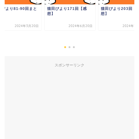
田びより81-90回まと
猫田びより171回【感
猫田びより203回【
想】
想】
2024年3月20日
2024年6月20日
2024年7
スポンサーリンク