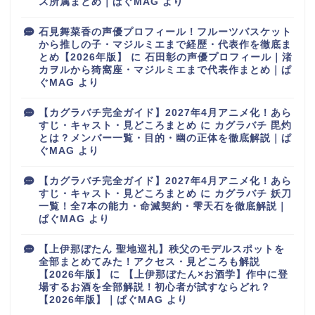
ス所属まとめ｜ぱぐMAG
より
石見舞菜香の声優プロフィール！フルーツバスケット
から推しの子・マジルミエまで経歴・代表作を徹底ま
とめ【2026年版】
に
石田彰の声優プロフィール｜渚
カヲルから猗窩座・マジルミエまで代表作まとめ｜ぱ
ぐMAG
より
【カグラバチ完全ガイド】2027年4月アニメ化！あら
すじ・キャスト・見どころまとめ
に
カグラバチ 毘灼
とは？メンバー一覧・目的・幽の正体を徹底解説｜ぱ
ぐMAG
より
【カグラバチ完全ガイド】2027年4月アニメ化！あら
すじ・キャスト・見どころまとめ
に
カグラバチ 妖刀
一覧！全7本の能力・命滅契約・雫天石を徹底解説｜
ぱぐMAG
より
【上伊那ぼたん 聖地巡礼】秩父のモデルスポットを
全部まとめてみた！アクセス・見どころも解説
【2026年版】
に
【上伊那ぼたん×お酒学】作中に登
場するお酒を全部解説！初心者が試すならどれ？
【2026年版】｜ぱぐMAG
より