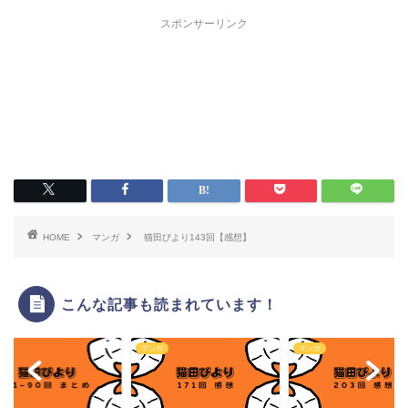
スポンサーリンク
HOME
マンガ
猫田びより143回【感想】
こんな記事も読まれています！
ガ
マンガ
マンガ