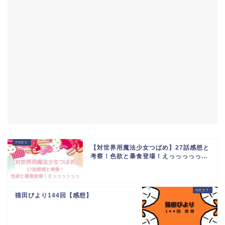
【対世界用魔法少女つばめ】27話感想と
考察！色欲と暴食登場！えっっっっっ...
猫田びより144回【感想】