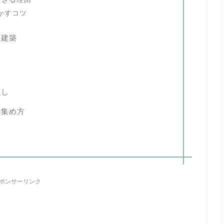
かすコツ
ラ建築
試し
の集め方
ポンサーリンク