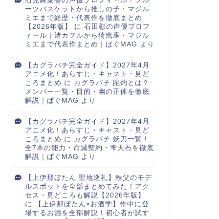
石見舞菜香の声優プロフィール！フル
ーツバスケットから推しの子・マジル
ミエまで経歴・代表作を徹底まとめ
【2026年版】
に
石田彰の声優プロフ
ィール｜渚カヲルから猗窩座・マジル
ミエまで代表作まとめ｜ぱぐMAG
より
【カグラバチ完全ガイド】2027年4月
アニメ化！あらすじ・キャスト・見ど
ころまとめ
に
カグラバチ 毘灼とは？
メンバー一覧・目的・幽の正体を徹底
解説｜ぱぐMAG
より
【カグラバチ完全ガイド】2027年4月
アニメ化！あらすじ・キャスト・見ど
ころまとめ
に
カグラバチ 妖刀一覧！
全7本の能力・命滅契約・雫天石を徹底
解説｜ぱぐMAG
より
【上伊那ぼたん 聖地巡礼】秩父のモデ
ルスポットを全部まとめてみた！アク
セス・見どころも解説【2026年版】
に
【上伊那ぼたん×お酒学】作中に登
場するお酒を全部解説！初心者が試す