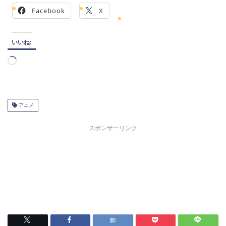
Facebook
X
いいね:
読
み
込
み
中…
アニメ
スポンサーリンク