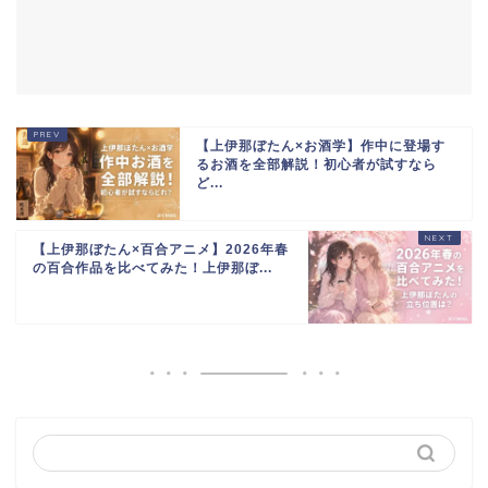
【上伊那ぼたん×お酒学】作中に登場す
るお酒を全部解説！初心者が試すなら
ど...
【上伊那ぼたん×百合アニメ】2026年春
の百合作品を比べてみた！上伊那ぼ...