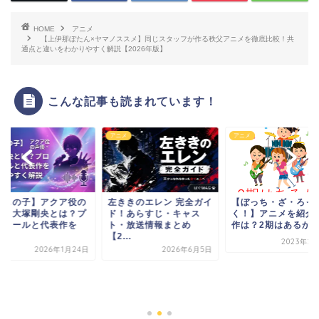
HOME
アニメ
【上伊那ぼたん×ヤマノススメ】同じスタッフが作る秩父アニメを徹底比較！共
通点と違いをわかりやすく解説【2026年版】
こんな記事も読まれています！
メ
アニメ
アニメ
推しの子】アクア役の
左ききのエレン 完全ガイ
【ぼっち・ざ・ろっ
優・大塚剛央とは？プ
ド！あらすじ・キャス
く！】アニメを紹介
フィールと代表作を
ト・放送情報まとめ
作は？2期はあるか
.
【2...
2023年2
2026年1月24日
2026年6月5日