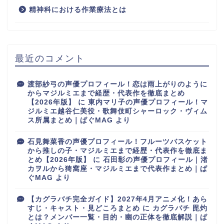
精神科における作業療法とは
最近のコメント
渡部紗弓の声優プロフィール！恋は雨上がりのように
からマジルミエまで経歴・代表作を徹底まとめ
【2026年版】
に
東内マリ子の声優プロフィール！マ
ジルミエ越谷仁美役・歌舞伎町シャーロック・ヴィム
ス所属まとめ｜ぱぐMAG
より
石見舞菜香の声優プロフィール！フルーツバスケット
から推しの子・マジルミエまで経歴・代表作を徹底ま
とめ【2026年版】
に
石田彰の声優プロフィール｜渚
カヲルから猗窩座・マジルミエまで代表作まとめ｜ぱ
ぐMAG
より
【カグラバチ完全ガイド】2027年4月アニメ化！あら
すじ・キャスト・見どころまとめ
に
カグラバチ 毘灼
とは？メンバー一覧・目的・幽の正体を徹底解説｜ぱ