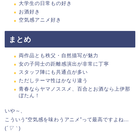
大学生の日常もの好き
お酒好き
空気感アニメ好き
まとめ
両作品とも秩父・自然描写が魅力
女の子同士の距離感演出が非常に丁寧
スタッフ陣にも共通点が多い
ただしテーマ性はかなり違う
青春ならヤマノススメ、百合とお酒なら上伊那
ぼたん！
いや～、
こういう“空気感を味わうアニメ”って最高ですよね…
(
´▽｀
)