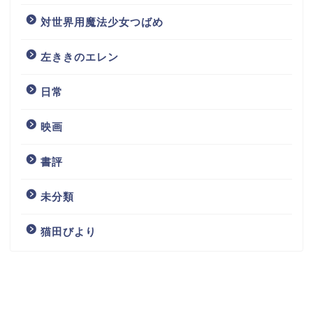
対世界用魔法少女つばめ
左ききのエレン
日常
映画
書評
未分類
猫田びより