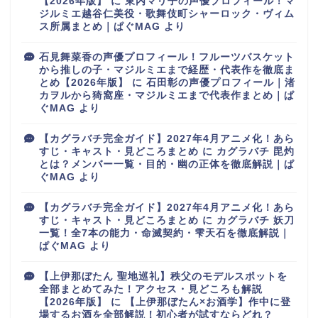
【2026年版】
に
東内マリ子の声優プロフィール！マ
ジルミエ越谷仁美役・歌舞伎町シャーロック・ヴィム
ス所属まとめ｜ぱぐMAG
より
石見舞菜香の声優プロフィール！フルーツバスケット
から推しの子・マジルミエまで経歴・代表作を徹底ま
とめ【2026年版】
に
石田彰の声優プロフィール｜渚
カヲルから猗窩座・マジルミエまで代表作まとめ｜ぱ
ぐMAG
より
【カグラバチ完全ガイド】2027年4月アニメ化！あら
すじ・キャスト・見どころまとめ
に
カグラバチ 毘灼
とは？メンバー一覧・目的・幽の正体を徹底解説｜ぱ
ぐMAG
より
【カグラバチ完全ガイド】2027年4月アニメ化！あら
すじ・キャスト・見どころまとめ
に
カグラバチ 妖刀
一覧！全7本の能力・命滅契約・雫天石を徹底解説｜
ぱぐMAG
より
【上伊那ぼたん 聖地巡礼】秩父のモデルスポットを
全部まとめてみた！アクセス・見どころも解説
【2026年版】
に
【上伊那ぼたん×お酒学】作中に登
場するお酒を全部解説！初心者が試すならどれ？