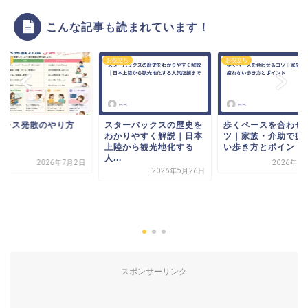
こんな記事も読まれています！
立ち
お役立ち
お役立ち
トレス発散のやり方
スターバックスの歴史を
歩くペースを合わせ
わかりやすく解説｜日本
ツ｜家族・介助で疲
上陸から観光地化する
い歩き方とポイント
人...
2026年7月2日
2026年3
2026年5月26日
スポンサーリンク