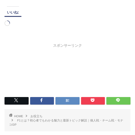
いいね:
読
み
込
み
スポンサーリンク
中…
HOME
お役立ち
F1とは？初心者でもわかる魅力と最新トピック解説｜個人戦・チーム戦・モナ
コGP