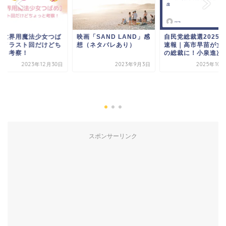
自民党総裁選2025結果
【対世界用魔法少
速報｜高市早苗が女性初
め】イラスト回だ
の総裁に！小泉進次郎...
ょっと考察！
2025年10月24日
2023年
映画「SAND LAND」感
想（ネタバレあり）
2023年9月3日
スポンサーリンク