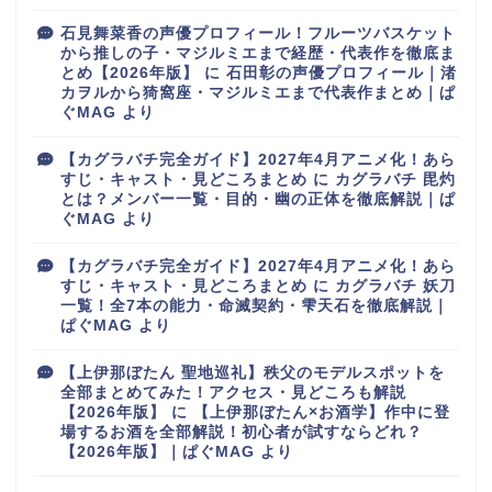
石見舞菜香の声優プロフィール！フルーツバスケット
から推しの子・マジルミエまで経歴・代表作を徹底ま
とめ【2026年版】
に
石田彰の声優プロフィール｜渚
カヲルから猗窩座・マジルミエまで代表作まとめ｜ぱ
ぐMAG
より
【カグラバチ完全ガイド】2027年4月アニメ化！あら
すじ・キャスト・見どころまとめ
に
カグラバチ 毘灼
とは？メンバー一覧・目的・幽の正体を徹底解説｜ぱ
ぐMAG
より
【カグラバチ完全ガイド】2027年4月アニメ化！あら
すじ・キャスト・見どころまとめ
に
カグラバチ 妖刀
一覧！全7本の能力・命滅契約・雫天石を徹底解説｜
ぱぐMAG
より
【上伊那ぼたん 聖地巡礼】秩父のモデルスポットを
全部まとめてみた！アクセス・見どころも解説
【2026年版】
に
【上伊那ぼたん×お酒学】作中に登
場するお酒を全部解説！初心者が試すならどれ？
【2026年版】｜ぱぐMAG
より