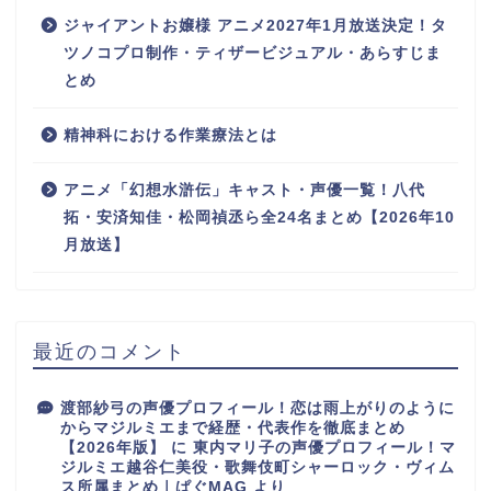
ジャイアントお嬢様 アニメ2027年1月放送決定！タ
ツノコプロ制作・ティザービジュアル・あらすじま
とめ
精神科における作業療法とは
アニメ「幻想水滸伝」キャスト・声優一覧！八代
拓・安済知佳・松岡禎丞ら全24名まとめ【2026年10
月放送】
最近のコメント
渡部紗弓の声優プロフィール！恋は雨上がりのように
からマジルミエまで経歴・代表作を徹底まとめ
【2026年版】
に
東内マリ子の声優プロフィール！マ
ジルミエ越谷仁美役・歌舞伎町シャーロック・ヴィム
ス所属まとめ｜ぱぐMAG
より