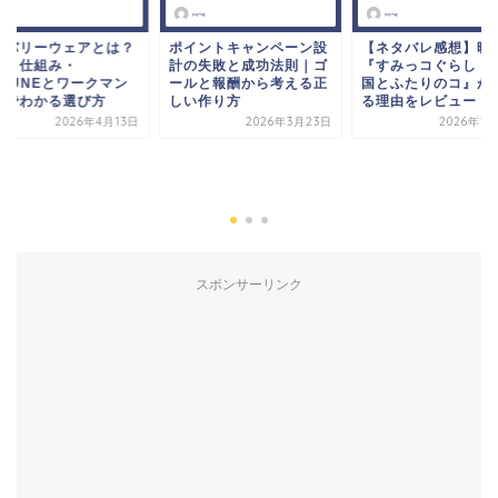
カバリーウェアとは？
ポイントキャンペーン設
【ネタバレ感想】映
果と仕組み・
計の失敗と成功法則｜ゴ
『すみっコぐらし 空
AKUNEとワークマン
ールと報酬から考える正
国とふたりのコ』が
較でわかる選び方
しい作り方
る理由をレビュー
2026年4月13日
2026年3月23日
2026年1
スポンサーリンク