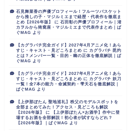
石見舞菜香の声優プロフィール！フルーツバスケット
から推しの子・マジルミエまで経歴・代表作を徹底ま
とめ【2026年版】
に
石田彰の声優プロフィール｜渚
カヲルから猗窩座・マジルミエまで代表作まとめ｜ぱ
ぐMAG
より
【カグラバチ完全ガイド】2027年4月アニメ化！あら
すじ・キャスト・見どころまとめ
に
カグラバチ 毘灼
とは？メンバー一覧・目的・幽の正体を徹底解説｜ぱ
ぐMAG
より
【カグラバチ完全ガイド】2027年4月アニメ化！あら
すじ・キャスト・見どころまとめ
に
カグラバチ 妖刀
一覧！全7本の能力・命滅契約・雫天石を徹底解説｜
ぱぐMAG
より
【上伊那ぼたん 聖地巡礼】秩父のモデルスポットを
全部まとめてみた！アクセス・見どころも解説
【2026年版】
に
【上伊那ぼたん×お酒学】作中に登
場するお酒を全部解説！初心者が試すならどれ？
【2026年版】｜ぱぐMAG
より