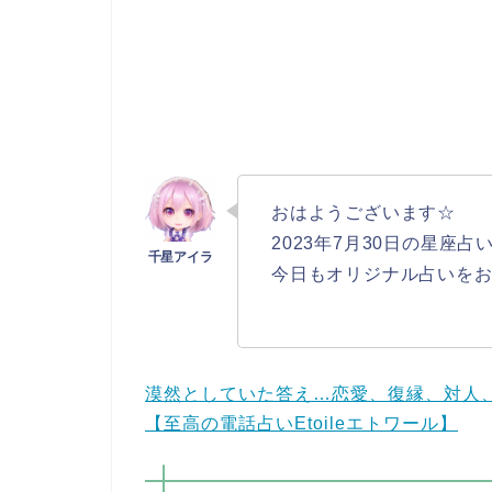
おはようございます☆
2023年7月30日の星座占
今日もオリジナル占いを
漠然としていた答え…恋愛、復縁、対人
【至高の電話占いEtoileエトワール】