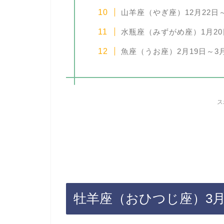
山羊座（やぎ座）12月22日
水瓶座（みずがめ座）1月20
魚座（うお座）2月19日～3
ス
牡羊座（おひつじ座）3月