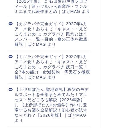
【2026年版】
に
石田彰の声優プロフ
ィール｜渚カヲルから猗窩座・マジル
ミエまで代表作まとめ｜ぱぐMAG
より
【カグラバチ完全ガイド】2027年4月
アニメ化！あらすじ・キャスト・見ど
ころまとめ
に
カグラバチ 毘灼とは？
メンバー一覧・目的・幽の正体を徹底
解説｜ぱぐMAG
より
【カグラバチ完全ガイド】2027年4月
アニメ化！あらすじ・キャスト・見ど
ころまとめ
に
カグラバチ 妖刀一覧！
全7本の能力・命滅契約・雫天石を徹底
解説｜ぱぐMAG
より
【上伊那ぼたん 聖地巡礼】秩父のモデ
ルスポットを全部まとめてみた！アク
セス・見どころも解説【2026年版】
に
【上伊那ぼたん×お酒学】作中に登
場するお酒を全部解説！初心者が試す
ならどれ？【2026年版】｜ぱぐMAG
より