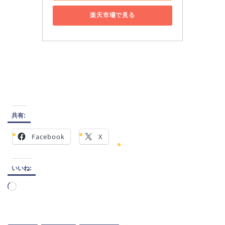
楽天市場で見る
共有:
Facebook
X
いいね:
読
み
込
み