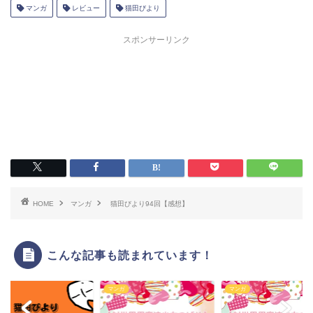
中…
マンガ
レビュー
猫田びより
スポンサーリンク
HOME
マンガ
猫田びより94回【感想】
こんな記事も読まれています！
ガ
マンガ
マンガ