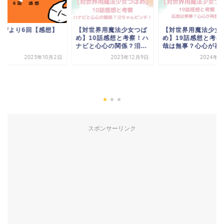
田びより6回【感想】
【対世界用魔法少女つば
【対世界用魔法少女
め】10話感想と考察！ハ
め】19話感想と考察
ナビと心心の関係？泪...
哉は無事？心心が再登.
2023年10月2日
2023年12月9日
2024年3
スポンサーリンク