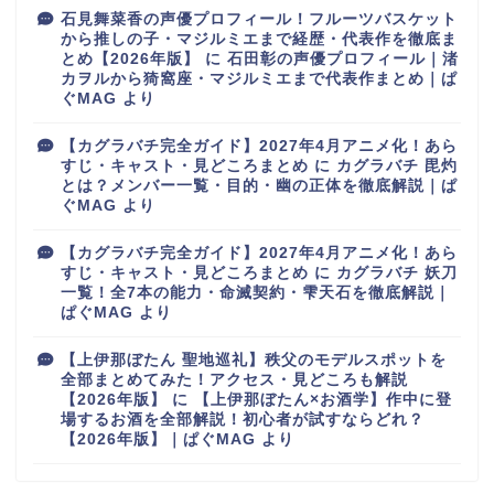
石見舞菜香の声優プロフィール！フルーツバスケット
から推しの子・マジルミエまで経歴・代表作を徹底ま
とめ【2026年版】
に
石田彰の声優プロフィール｜渚
カヲルから猗窩座・マジルミエまで代表作まとめ｜ぱ
ぐMAG
より
【カグラバチ完全ガイド】2027年4月アニメ化！あら
すじ・キャスト・見どころまとめ
に
カグラバチ 毘灼
とは？メンバー一覧・目的・幽の正体を徹底解説｜ぱ
ぐMAG
より
【カグラバチ完全ガイド】2027年4月アニメ化！あら
すじ・キャスト・見どころまとめ
に
カグラバチ 妖刀
一覧！全7本の能力・命滅契約・雫天石を徹底解説｜
ぱぐMAG
より
【上伊那ぼたん 聖地巡礼】秩父のモデルスポットを
全部まとめてみた！アクセス・見どころも解説
【2026年版】
に
【上伊那ぼたん×お酒学】作中に登
場するお酒を全部解説！初心者が試すならどれ？
【2026年版】｜ぱぐMAG
より