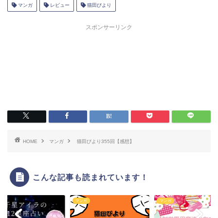
マンガ
レビュー
猫田びより
スポンサーリンク
HOME
マンガ
猫田びより355回【感想】
こんな記事も読まれています！
ガ
マンガ
マンガ