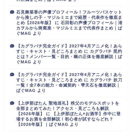
石見舞菜香の声優プロフィール！フルーツバスケット
から推しの子・マジルミエまで経歴・代表作を徹底ま
とめ【2026年版】
に
石田彰の声優プロフィール｜渚
カヲルから猗窩座・マジルミエまで代表作まとめ｜ぱ
ぐMAG
より
【カグラバチ完全ガイド】2027年4月アニメ化！あら
すじ・キャスト・見どころまとめ
に
カグラバチ 毘灼
とは？メンバー一覧・目的・幽の正体を徹底解説｜ぱ
ぐMAG
より
【カグラバチ完全ガイド】2027年4月アニメ化！あら
すじ・キャスト・見どころまとめ
に
カグラバチ 妖刀
一覧！全7本の能力・命滅契約・雫天石を徹底解説｜
ぱぐMAG
より
【上伊那ぼたん 聖地巡礼】秩父のモデルスポットを
全部まとめてみた！アクセス・見どころも解説
【2026年版】
に
【上伊那ぼたん×お酒学】作中に登
場するお酒を全部解説！初心者が試すならどれ？
【2026年版】｜ぱぐMAG
より