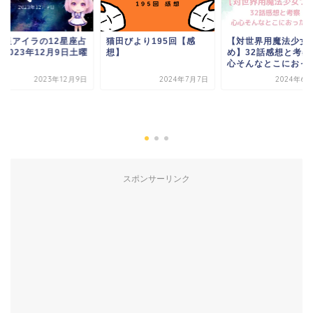
千星アイラの12星座占
猫田びより195回【感
【対世界用魔法少女
2023年12月9日土曜
想】
め】32話感想と考察
心そんなとこにおった.
2023年12月9日
2024年7月7日
2024年6月
スポンサーリンク