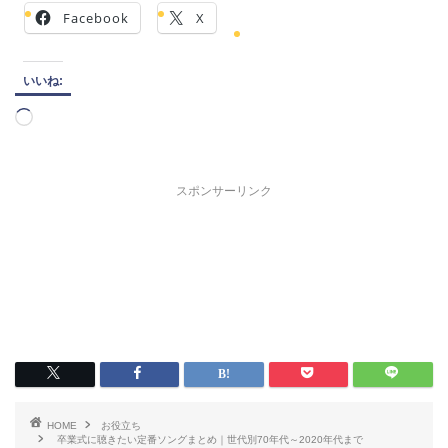
Facebook
X
いいね:
読
み
込
み
スポンサーリンク
中…
HOME
お役立ち
卒業式に聴きたい定番ソングまとめ｜世代別70年代～2020年代まで