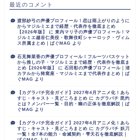
最近のコメント
渡部紗弓の声優プロフィール！恋は雨上がりのように
からマジルミエまで経歴・代表作を徹底まとめ
【2026年版】
に
東内マリ子の声優プロフィール！マ
ジルミエ越谷仁美役・歌舞伎町シャーロック・ヴィム
ス所属まとめ｜ぱぐMAG
より
石見舞菜香の声優プロフィール！フルーツバスケット
から推しの子・マジルミエまで経歴・代表作を徹底ま
とめ【2026年版】
に
石田彰の声優プロフィール｜渚
カヲルから猗窩座・マジルミエまで代表作まとめ｜ぱ
ぐMAG
より
【カグラバチ完全ガイド】2027年4月アニメ化！あら
すじ・キャスト・見どころまとめ
に
カグラバチ 毘灼
とは？メンバー一覧・目的・幽の正体を徹底解説｜ぱ
ぐMAG
より
【カグラバチ完全ガイド】2027年4月アニメ化！あら
すじ・キャスト・見どころまとめ
に
カグラバチ 妖刀
一覧！全7本の能力・命滅契約・雫天石を徹底解説｜
ぱぐMAG
より