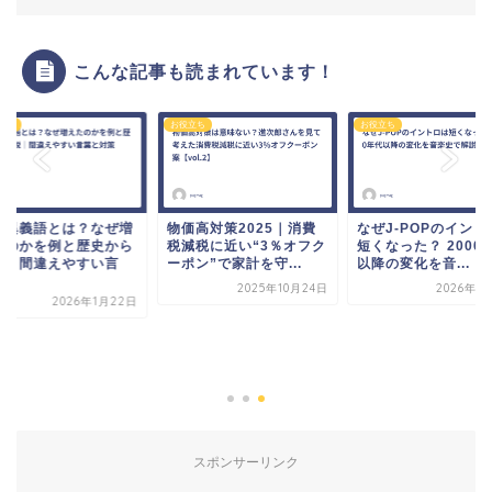
こんな記事も読まれています！
立ち
お役立ち
お役立ち
音異義語とは？なぜ増
物価高対策2025｜消費
なぜJ-POPのイント
たのかを例と歴史から
税減税に近い“3％オフク
短くなった？ 2000
説｜間違えやすい言
ーポン”で家計を守...
以降の変化を音...
.
2025年10月24日
2026年5
2026年1月22日
スポンサーリンク