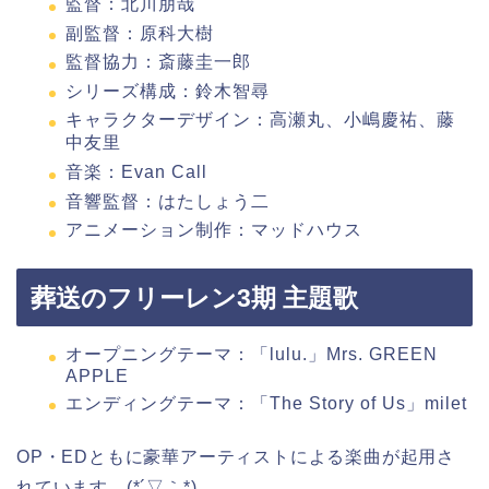
監督：北川朋哉
副監督：原科大樹
監督協力：斎藤圭一郎
シリーズ構成：鈴木智尋
キャラクターデザイン：高瀬丸、小嶋慶祐、藤
中友里
音楽：Evan Call
音響監督：はたしょう二
アニメーション制作：マッドハウス
葬送のフリーレン3期 主題歌
オープニングテーマ：「lulu.」Mrs. GREEN
APPLE
エンディングテーマ：「The Story of Us」milet
OP・EDともに豪華アーティストによる楽曲が起用さ
れています。(*´▽｀*)