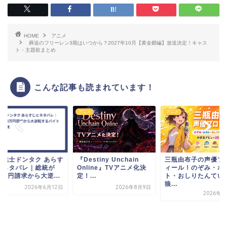
HOME
アニメ
葬送のフリーレン3期はいつから？2027年10月【黄金郷編】放送決定！キャス
ト・主題歌まとめ
こんな記事も読まれています！
メ
アニメ
アニメ
道戦士ドンタク あらす
『Destiny Unchain
三瓶由布子の声優プ
とネタバレ｜総統が
Online』TVアニメ化決
ィール！のぞみ・ボ
0万円請求から大逆...
定！...
ト・おしりたんてい
狼...
2026年6月12日
2026年8月9日
2026年7