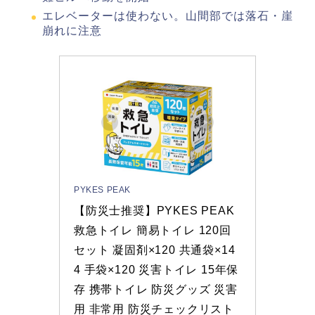
エレベーターは使わない。山間部では落石・崖
崩れに注意
PYKES PEAK
【防災士推奨】PYKES PEAK 
救急トイレ 簡易トイレ 120回
セット 凝固剤×120 共通袋×14
4 手袋×120 災害トイレ 15年保
存 携帯トイレ 防災グッズ 災害
用 非常用 防災チェックリスト