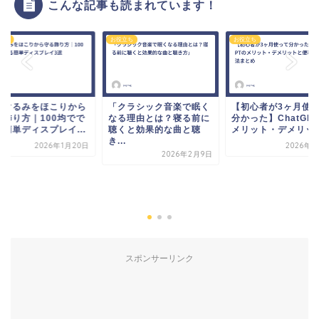
こんな記事も読まれています！
立ち
お役立ち
お役立ち
いぐるみをほこりから
「クラシック音楽で眠く
【初心者が3ヶ月使
る飾り方｜100均でで
なる理由とは？寝る前に
分かった】ChatGP
る簡単ディスプレイ...
聴くと効果的な曲と聴
メリット・デメリッ..
き...
2026年1月20日
2026年3
2026年2月9日
スポンサーリンク