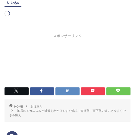
いいね:
読
み
込
み
スポンサーリンク
中…
HOME
お役立ち
地震のメカニズムと対策をわかりやすく解説｜海溝型・直下型の違いと今すぐで
きる備え