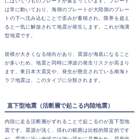
にはいくつものプレートが集まっています。プレート
は常に動いており、海側のプレートが大陸側のプレー
トの下へ沈み込むことで歪みが蓄積され、限界を超え
ると一気に解放されて地震が発生します。これが海溝
型地震です。
規模が大きくなる傾向があり、震源が海底になること
が多いため、地震と同時に津波の発生リスクが高まり
ます。東日本大震災や、発生が懸念されている南海ト
ラフ地震は、このタイプに分類されます。
直下型地震（活断層で起こる内陸地震）
内陸に走る活断層がずれることで起こるのが直下型地
震です。震源が浅く、揺れの範囲は比較的限定的です
が、震源に近い地域では強い揺れに見舞われ、局所的