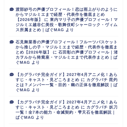
渡部紗弓の声優プロフィール！恋は雨上がりのように
からマジルミエまで経歴・代表作を徹底まとめ
【2026年版】
に
東内マリ子の声優プロフィール！マ
ジルミエ越谷仁美役・歌舞伎町シャーロック・ヴィム
ス所属まとめ｜ぱぐMAG
より
石見舞菜香の声優プロフィール！フルーツバスケット
から推しの子・マジルミエまで経歴・代表作を徹底ま
とめ【2026年版】
に
石田彰の声優プロフィール｜渚
カヲルから猗窩座・マジルミエまで代表作まとめ｜ぱ
ぐMAG
より
【カグラバチ完全ガイド】2027年4月アニメ化！あら
すじ・キャスト・見どころまとめ
に
カグラバチ 毘灼
とは？メンバー一覧・目的・幽の正体を徹底解説｜ぱ
ぐMAG
より
【カグラバチ完全ガイド】2027年4月アニメ化！あら
すじ・キャスト・見どころまとめ
に
カグラバチ 妖刀
一覧！全7本の能力・命滅契約・雫天石を徹底解説｜
ぱぐMAG
より