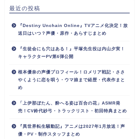
最近の投稿
『Destiny Unchain Online』TVアニメ化決定！放
送日はいつ？声優・原作・あらすじまとめ
『生徒会にも穴はある！』平塚先生役は内山夕実！
キャラクターPV第6弾公開
根本優奈の声優プロフィール！ロメリア戦記・ささ
やくように恋を唄う・ウマ娘まで経歴・代表作まと
め
「上伊那ぼたん、酔へる姿は百合の花」ASMR発
売！CV鈴代紗弓・トラックリスト・初回特典まとめ
『異世界転生騒動記』アニメは2027年1月放送！声
優・PV・制作スタッフまとめ