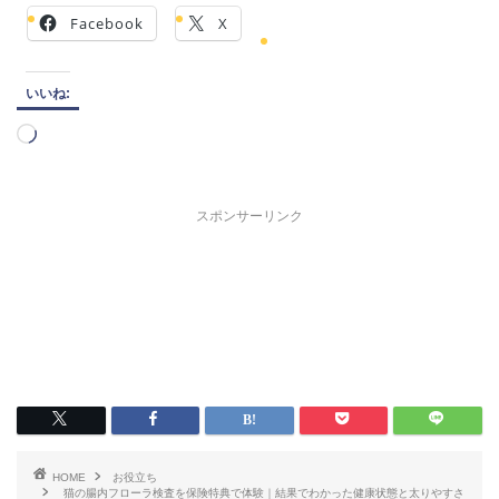
Facebook
X
いいね:
読
み
込
み
スポンサーリンク
中…
HOME
お役立ち
猫の腸内フローラ検査を保険特典で体験｜結果でわかった健康状態と太りやすさ