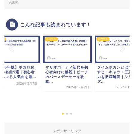
の真実
こんな記事も読まれています！
立ち
お役立ち
お役立ち
2026年版】ボカロお
マリオパーティ初代を初
タイムボカンとは？
すめ名曲5選｜初心者
心者向けに解説｜ピーチ
すじ・キャラ・三悪
もハマる人気曲を厳...
のバースデーケーキ攻
力を徹底解説｜シリ
略...
ズ...
2026年5月7日
2025年12月2日
2025年11
スポンサーリンク