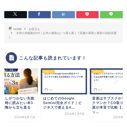
HOME
お役立ち
令和の米騒動2025｜お米の価格はいつ落ち着く？高騰の原因と最新の供給見通
し
こんな記事も読まれています！
立ち
お役立ち
お役立ち
り返しがつかない失敗
はじめてのGoogle
音楽はサブスクかウ
した時に読みたい本3
Gemini完全ガイド｜ビ
クマンか？CD取り
｜後悔から立ち直る
ジネスで使えるA...
派が本音で比較【メ
.
ッ...
2026年2月9日
2026年6月11日
2026年2