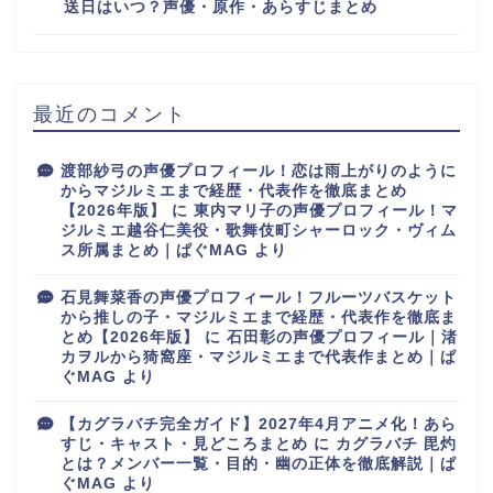
送日はいつ？声優・原作・あらすじまとめ
最近のコメント
渡部紗弓の声優プロフィール！恋は雨上がりのように
からマジルミエまで経歴・代表作を徹底まとめ
【2026年版】
に
東内マリ子の声優プロフィール！マ
ジルミエ越谷仁美役・歌舞伎町シャーロック・ヴィム
ス所属まとめ｜ぱぐMAG
より
石見舞菜香の声優プロフィール！フルーツバスケット
から推しの子・マジルミエまで経歴・代表作を徹底ま
とめ【2026年版】
に
石田彰の声優プロフィール｜渚
カヲルから猗窩座・マジルミエまで代表作まとめ｜ぱ
ぐMAG
より
【カグラバチ完全ガイド】2027年4月アニメ化！あら
すじ・キャスト・見どころまとめ
に
カグラバチ 毘灼
とは？メンバー一覧・目的・幽の正体を徹底解説｜ぱ
ぐMAG
より